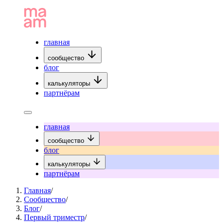
главная
сообщество
блог
калькуляторы
партнёрам
главная
сообщество
блог
калькуляторы
партнёрам
Главная
/
Сообщество
/
Блог
/
Первый триместр
/