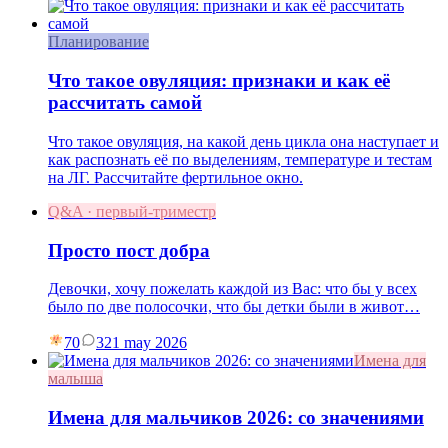
Планирование
Что такое овуляция: признаки и как её
рассчитать самой
Что такое овуляция, на какой день цикла она наступает и
как распознать её по выделениям, температуре и тестам
на ЛГ. Рассчитайте фертильное окно.
Q&A · первый-триместр
Просто пост добра
Девочки, хочу пожелать каждой из Вас: что бы у всех
было по две полосочки, что бы детки были в живот…
70
3
21 may 2026
Имена для
малыша
Имена для мальчиков 2026: со значениями