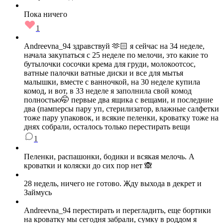
Пока ничего
1
Andreevna_94 здравствуй 🫶🏻 я сейчас на 34 неделе,
начала закупаться с 25 неделе по мелочи, это какие то
бутылочки сосочки крема для груди, молокоотсос,
ватные палочки ватные диски и все для мытья
малышки, вместе с ванночкой, на 30 неделе купила
комод, и вот, в 33 неделе я заполнила свой комод
полностью🤭 первые два ящика с вещами, и последние
два (памперсы пару уп, стерилизатор, влажные салфетки
тоже пару упаковок, и всякие пеленки, кроватку тоже на
днях собрали, осталось только перестирать вещи
1
Пеленки, распашонки, бодики и всякая мелочь. А
кроватки и коляски до сих пор нет 🙈
28 недель, ничего не готово. Жду выхода в декрет и
Займусь
Andreevna_94 перестирать и перегладить, еще бортики
на кроватку мы сегодня забрали, сумку в роддом я