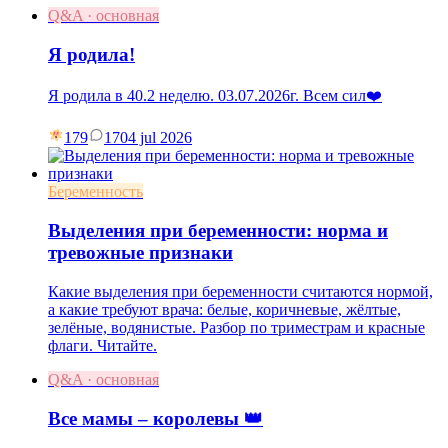
Q&A · основная
Я родила!
Я родила в 40.2 неделю. 03.07.2026г. Всем сил❤️
179
17
04 jul 2026
Беременность
Выделения при беременности: норма и
тревожные признаки
Какие выделения при беременности считаются нормой,
а какие требуют врача: белые, коричневые, жёлтые,
зелёные, водянистые. Разбор по триместрам и красные
флаги. Читайте.
Q&A · основная
Все мамы – королевы 👑