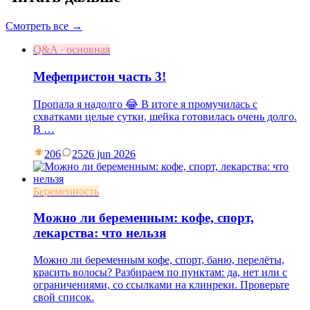
Смотреть все →
Q&A · основная
Мефепристон часть 3!
Пропала я надолго 😂 В итоге я промучилась с
схватками целые сутки, шейка готовилась очень долго.
В …
206
25
26 jun 2026
Беременность
Можно ли беременным: кофе, спорт,
лекарства: что нельзя
Можно ли беременным кофе, спорт, баню, перелёты,
красить волосы? Разбираем по пунктам: да, нет или с
ограничениями, со ссылками на клинреки. Проверьте
свой список.