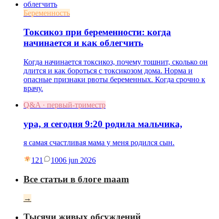
Беременность
Токсикоз при беременности: когда
начинается и как облегчить
Когда начинается токсикоз, почему тошнит, сколько он
длится и как бороться с токсикозом дома. Норма и
опасные признаки рвоты беременных. Когда срочно к
врачу.
Q&A · первый-триместр
ура, я сегодня 9:20 родила мальчика,
я самая счастливая мама у меня родился сын.
121
10
06 jun 2026
Все статьи в блоге maam
→
Тысячи живых обсуждений