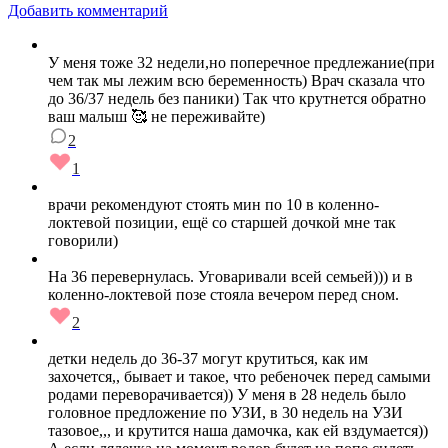
Добавить комментарий
У меня тоже 32 недели,но поперечное предлежание(при
чем так мы лежим всю беременность) Врач сказала что
до 36/37 недель без паники) Так что крутнется обратно
ваш малыш 🥰 не переживайте)
2
1
врачи рекомендуют стоять мин по 10 в коленно-
локтевой позиции, ещё со старшей дочкой мне так
говорили)
На 36 перевернулась. Уговаривали всей семьей))) и в
коленно-локтевой позе стояла вечером перед сном.
2
детки недель до 36-37 могут крутиться, как им
захочется,, бывает и такое, что ребеночек перед самыми
родами переворачивается)) У меня в 28 недель было
головное предложение по УЗИ, в 30 недель на УЗИ
тазовое,,, и крутится наша дамочка, как ей вздумается))