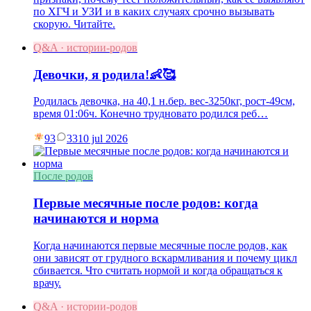
по ХГЧ и УЗИ и в каких случаях срочно вызывать
скорую. Читайте.
Q&A · истории-родов
Девочки, я родила!👶🥰
Родилась девочка, на 40,1 н.бер. вес-3250кг, рост-49см,
время 01:06ч. Конечно трудновато родился реб…
93
33
10 jul 2026
После родов
Первые месячные после родов: когда
начинаются и норма
Когда начинаются первые месячные после родов, как
они зависят от грудного вскармливания и почему цикл
сбивается. Что считать нормой и когда обращаться к
врачу.
Q&A · истории-родов