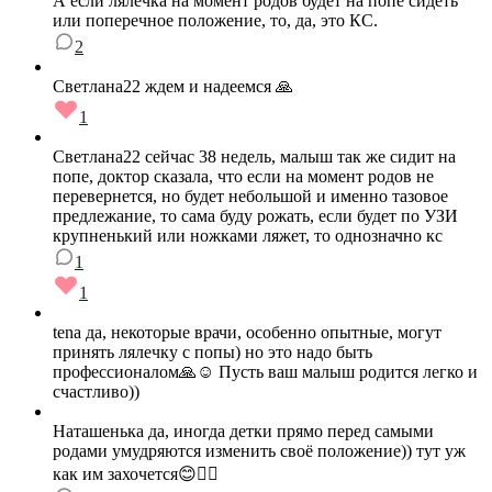
А если лялечка на момент родов будет на попе сидеть
или поперечное положение, то, да, это КС.
2
Светлана22 ждем и надеемся 🙏
1
Светлана22 сейчас 38 недель, малыш так же сидит на
попе, доктор сказала, что если на момент родов не
перевернется, но будет небольшой и именно тазовое
предлежание, то сама буду рожать, если будет по УЗИ
крупненький или ножками ляжет, то однозначно кс
1
1
tena да, некоторые врачи, особенно опытные, могут
принять лялечку с попы) но это надо быть
профессионалом🙏☺ Пусть ваш малыш родится легко и
счастливо))
Наташенька да, иногда детки прямо перед самыми
родами умудряются изменить своё положение)) тут уж
как им захочется😊🤷‍♀️