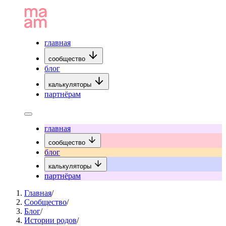
главная
сообщество
блог
калькуляторы
партнёрам
главная
сообщество
блог
калькуляторы
партнёрам
Главная
/
Сообщество
/
Блог
/
Истории родов
/