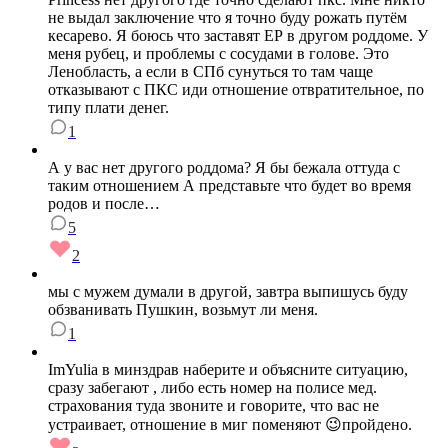
не выдал заключение что я точно буду рожать путём
кесарево. Я боюсь что заставят ЕР в другом роддоме. У
меня рубец, и проблемы с сосудами в голове. Это
Ленобласть, а если в СПб сунуться то там чаще
отказывают с ПКС иди отношение отвратительное, по
типу плати денег.
1
А у вас нет другого роддома? Я бы бежала оттуда с
таким отношением А представьте что будет во время
родов и после…
5
2
мы с мужем думали в другой, завтра выпишусь буду
обзванивать Пушкин, возьмут ли меня.
1
ImYulia в минздрав наберите и объясните ситуацию,
сразу забегают , либо есть номер на полисе мед.
страхования туда звоните и говорите, что вас не
устраивает, отношение в миг поменяют 😉пройдено.