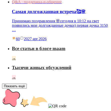
Q&A · поддержка-и-общение
Самая долгожданная встреча🥰🌸
Принимаю поздравления 🌸сегодня в 10:12 на свет
появились мои долгожданные дочки) первая дочка 3150
…
60
20
27 apr 2026
Все статьи в блоге maam
→
Тысячи живых обсуждений
→
Показать ещё