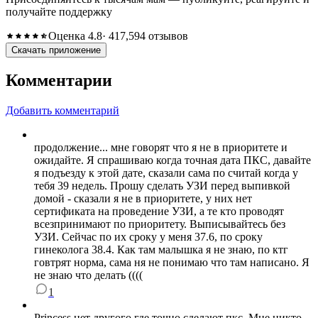
получайте поддержку
Оценка 4.8
· 417,594 отзывов
Скачать приложение
Комментарии
Добавить комментарий
продолжение... мне говорят что я не в приоритете и
ожидайте. Я спрашиваю когда точная дата ПКС, давайте
я подъезду к этой дате, сказали сама по считай когда у
тебя 39 недель. Прошу сделать УЗИ перед выпивкой
домой - сказали я не в приоритете, у них нет
сертификата на проведение УЗИ, а те кто проводят
всезпринимают по приоритету. Выписывайтесь без
УЗИ. Сейчас по их сроку у меня 37.6, по сроку
гинеколога 38.4. Как там малышка я не знаю, по ктг
говтрят норма, сама ня не понимаю что там написано. Я
не знаю что делать ((((
1
Princess нет другого где точно сделают пкс. Мне никто