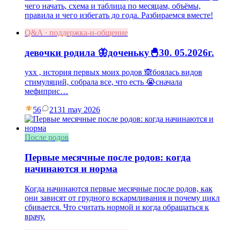
чего начать, схема и таблица по месяцам, объёмы,
правила и чего избегать до года. Разбираемся вместе!
Q&A · поддержка-и-общение
девочки родила 🦋доченьку🐣30. 05.2026г.
ухх , история первых моих родов 🙈боялась видов
стимуляций, собрала все, что есть 😭сначала
мефиприс…
56
21
31 may 2026
После родов
Первые месячные после родов: когда
начинаются и норма
Когда начинаются первые месячные после родов, как
они зависят от грудного вскармливания и почему цикл
сбивается. Что считать нормой и когда обращаться к
врачу.