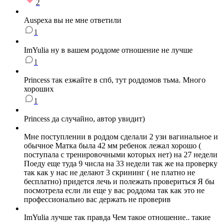
2
Auspexa вы не мне ответили
1
ImYulia ну в вашем роддоме отношение не лучше
1
Princess так езжайте в спб, тут роддомов тьма. Много
хороших
1
Princess да случайно, автор увидит)
Мне поступлении в роддом сделали 2 узи вагинальное и
обычное Матка была 42 мм ребенок лежал хорошо (
поступала с тренировочными которых нет) на 27 недели
Поеду еще туда 9 числа на 33 недели так же на проверку
так как у нас не делают 3 скрининг ( не платно не
бесплатно) придется лечь и полежать провериться Я бы
посмотрела если ли еще у вас роддома так как это не
профессионально вас держать не проверив
ImYulia лучше так правда Чем такое отношение.. такие