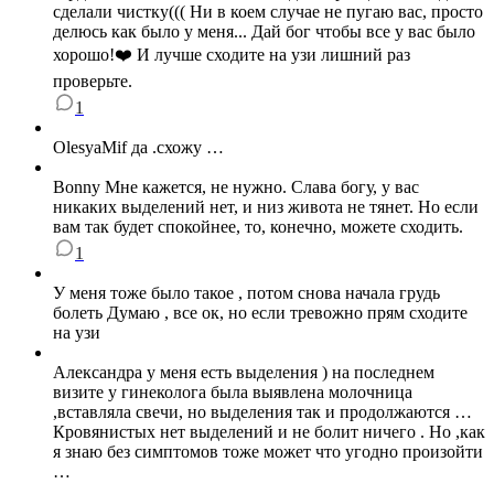
сделали чистку((( Ни в коем случае не пугаю вас, просто
делюсь как было у меня... Дай бог чтобы все у вас было
хорошо!❤️ И лучше сходите на узи лишний раз
проверьте.
1
OlesyaMif да .схожу …
Bonny Мне кажется, не нужно. Слава богу, у вас
никаких выделений нет, и низ живота не тянет. Но если
вам так будет спокойнее, то, конечно, можете сходить.
1
У меня тоже было такое , потом снова начала грудь
болеть Думаю , все ок, но если тревожно прям сходите
на узи
Александра у меня есть выделения ) на последнем
визите у гинеколога была выявлена молочница
,вставляла свечи, но выделения так и продолжаются …
Кровянистых нет выделений и не болит ничего . Но ,как
я знаю без симптомов тоже может что угодно произойти
…