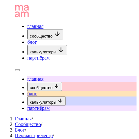
главная
сообщество
блог
калькуляторы
партнёрам
главная
сообщество
блог
калькуляторы
партнёрам
Главная
/
Сообщество
/
Блог
/
Первый триместр
/