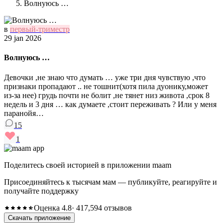
Волнуюсь …
в
первый-триместр
29 jan 2026
Волнуюсь …
Девочки ,не знаю что думать … уже три дня чувствую ,что
признаки пропадают .. не тошнит(хотя пила дуонику,может
из-за нее) грудь почти не болит ,не тянет низ живота ,срок 8
недель и 3 дня … как думаете ,стоит переживать ? Или у меня
паранойя…
15
1
Поделитесь своей историей в приложении maam
Присоединяйтесь к тысячам мам — публикуйте, реагируйте и
получайте поддержку
Оценка 4.8
· 417,594 отзывов
Скачать приложение