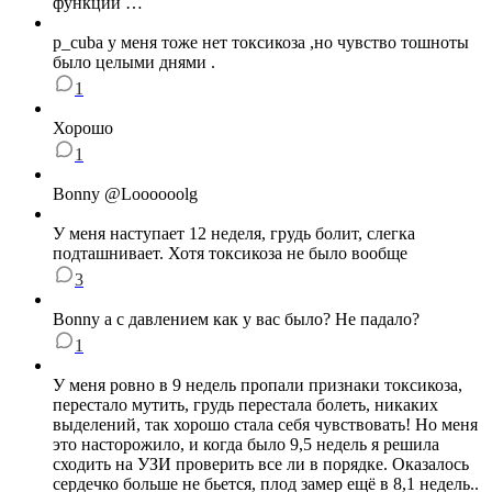
функции …
p_cuba у меня тоже нет токсикоза ,но чувство тошноты
было целыми днями .
1
Хорошо
1
Bonny @Loooooolg
У меня наступает 12 неделя, грудь болит, слегка
подташнивает. Хотя токсикоза не было вообще
3
Bonny а с давлением как у вас было? Не падало?
1
У меня ровно в 9 недель пропали признаки токсикоза,
перестало мутить, грудь перестала болеть, никаких
выделений, так хорошо стала себя чувствовать! Но меня
это насторожило, и когда было 9,5 недель я решила
сходить на УЗИ проверить все ли в порядке. Оказалось
сердечко больше не бьется, плод замер ещё в 8,1 недель..