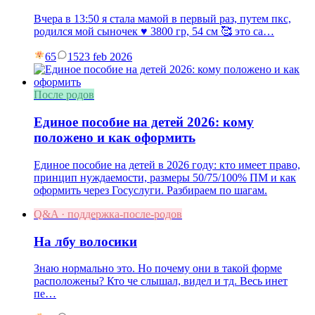
Вчера в 13:50 я стала мамой в первый раз, путем пкс,
родился мой сыночек ♥️ 3800 гр, 54 см 🥰 это са…
65
15
23 feb 2026
После родов
Единое пособие на детей 2026: кому
положено и как оформить
Единое пособие на детей в 2026 году: кто имеет право,
принцип нуждаемости, размеры 50/75/100% ПМ и как
оформить через Госуслуги. Разбираем по шагам.
Q&A · поддержка-после-родов
На лбу волосики
Знаю нормально это. Но почему они в такой форме
расположены? Кто че слышал, видел и тд. Весь инет
пе…