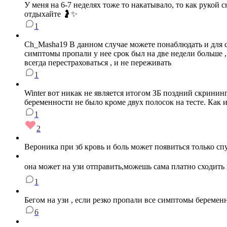
У меня на 6-7 неделях тоже то накатывало, то как рукой 
отдыхайте 🤰✨
1
Ch_Masha19 В данном случае можете понаблюдать и для св
симптомы пропали у нее срок был на две недели больше , 
всегда перестраховаться , и не переживать
1
Winter вот никак не является итогом ЗБ поздний скринин
беременности не было кроме двух полосок на тесте. Как и
1
2
Вероника при зб кровь и боль может появиться только сп
она может на узи отправить,можешь сама платно сходить
1
Бегом на узи , если резко пропали все симптомы беременн
6