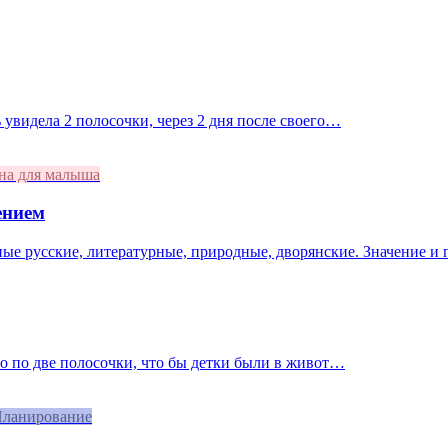
 увидела 2 полосочки, через 2 дня после своего…
на для малыша
ением
ные русские, литературные, природные, дворянские. Значение и
ло по две полосочки, что бы детки были в живот…
ланирование