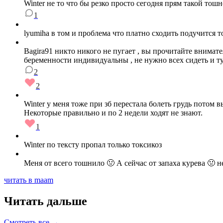
Winter не то что бы резко просто сегодня прям такой тош
1
lyumiha в том и проблема что платно сходить подучится т
Bagira91 никто никого не пугает , вы прочитайте внимате
беременности индивидуальны , не нужно всех сидеть и тут
2
2
Winter у меня тоже при зб перестала болеть грудь потом
Некоторые правильно и по 2 недели ходят не знают.
1
Winter по тексту пропал только токсикоз
Меня от всего тошнило 🤢 А сейчас от запаха курева 🤢 н
читать в maam
Читать дальше
Смотреть все →