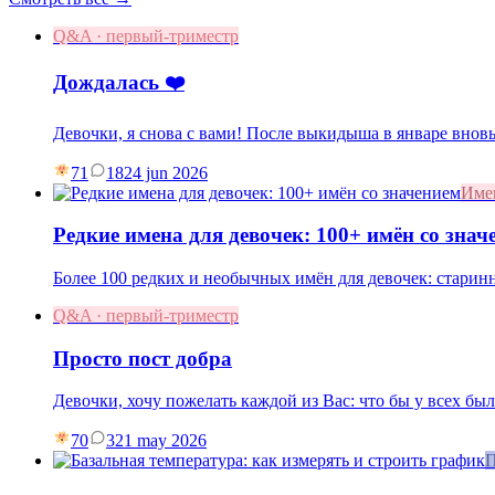
Q&A · первый-триместр
Дождалась ❤️
Девочки, я снова с вами! После выкидыша в январе вновь
71
18
24 jun 2026
Име
Редкие имена для девочек: 100+ имён со знач
Более 100 редких и необычных имён для девочек: старин
Q&A · первый-триместр
Просто пост добра
Девочки, хочу пожелать каждой из Вас: что бы у всех бы
70
3
21 may 2026
П