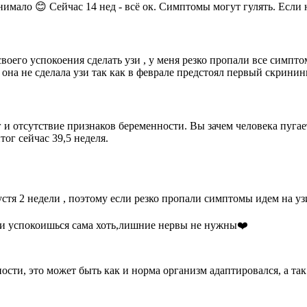
снимало 😊 Сейчас 14 нед - всё ок. Симптомы могут гулять. Если
оего успокоения сделать узи , у меня резко пропали все симпто
она не сделала узи так как в феврале предстоял первый скрининг
г и отсутствие признаков беременности. Вы зачем человека пуга
тог сейчас 39,5 неделя.
устя 2 недели , поэтому если резко пропали симптомы идем на уз
 и успокоишься сама хоть,лишние нервы не нужны❤️
ости, это может быть как и норма организм адаптировался, а так