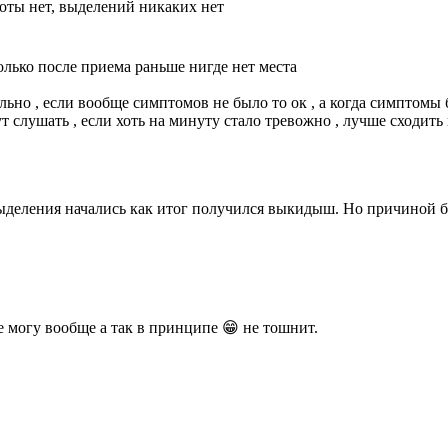
ноты нет, выделений никаких нет
олько после приема раньше нигде нет места
льно , если вообще симптомов не было то ок , а когда симптомы б
 слушать , если хоть на минуту стало тревожно , лучше сходить к
 выделения начались как итог получился выкидыш. Но причиной б
е могу вообще а так в принципе 😁 не тошнит.