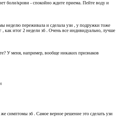
 нет боли/крови - спокойно ждите приема. Пейте воду и
мы неделю переживала и сделала узи , у подружки тоже
 , как итог 2 недели зб . Очень все индивидуально, лучше
ете? У меня, например, вообще никаких признаков
и
 же симптомы зб . Самое верное решение это сделать узи