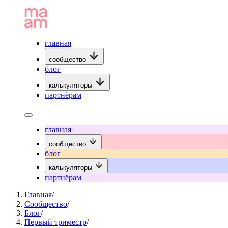
главная
сообщество
блог
калькуляторы
партнёрам
главная
сообщество
блог
калькуляторы
партнёрам
Главная
/
Сообщество
/
Блог
/
Первый триместр
/