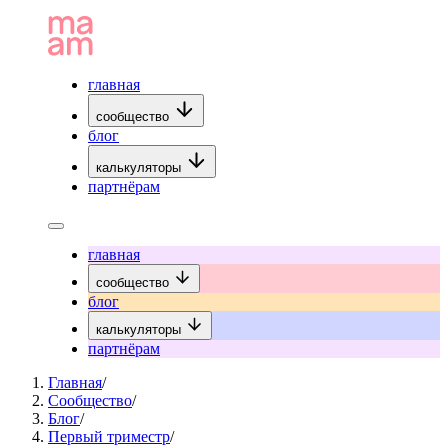
главная
сообщество
блог
калькуляторы
партнёрам
главная
сообщество
блог
калькуляторы
партнёрам
Главная
/
Сообщество
/
Блог
/
Первый триместр
/