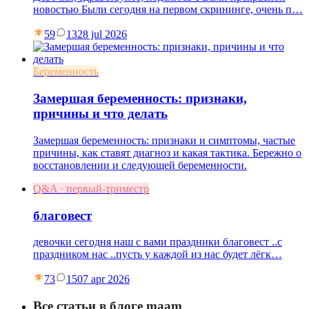
новостью Были сегодня на первом скрининге, очень п…
59
13
28 jul 2026
Беременность
Замершая беременность: признаки,
причины и что делать
Замершая беременность: признаки и симптомы, частые
причины, как ставят диагноз и какая тактика. Бережно о
восстановлении и следующей беременности.
Q&A · первый-триместр
благовест
девочки сегодня наш с вами праздники благовест ..с
праздником нас ..пусть у каждой из нас будет лёгк…
73
15
07 apr 2026
Все статьи в блоге maam