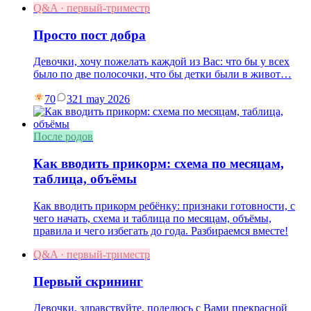
Q&A · первый-триместр
Просто пост добра
Девочки, хочу пожелать каждой из Вас: что бы у всех
было по две полосочки, что бы детки были в живот…
70
3
21 may 2026
После родов
Как вводить прикорм: схема по месяцам,
таблица, объёмы
Как вводить прикорм ребёнку: признаки готовности, с
чего начать, схема и таблица по месяцам, объёмы,
правила и чего избегать до года. Разбираемся вместе!
Q&A · первый-триместр
Первый скрининг
Девочки, здравствуйте, поделюсь с Вами прекрасной