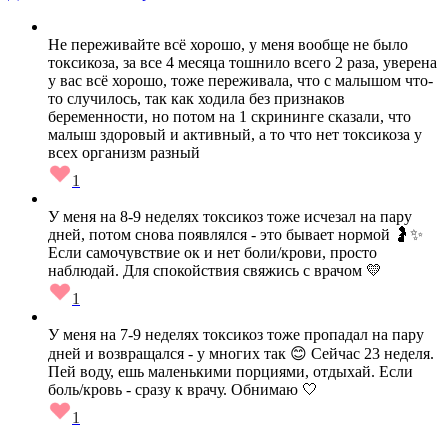
Не переживайте всё хорошо, у меня вообще не было
токсикоза, за все 4 месяца тошнило всего 2 раза, уверена
у вас всё хорошо, тоже переживала, что с малышом что-
то случилось, так как ходила без признаков
беременности, но потом на 1 скрининге сказали, что
малыш здоровый и активный, а то что нет токсикоза у
всех организм разный
1
У меня на 8-9 неделях токсикоз тоже исчезал на пару
дней, потом снова появлялся - это бывает нормой 🤰✨
Если самочувствие ок и нет боли/крови, просто
наблюдай. Для спокойствия свяжись с врачом 💛
1
У меня на 7-9 неделях токсикоз тоже пропадал на пару
дней и возвращался - у многих так 😊 Сейчас 23 неделя.
Пей воду, ешь маленькими порциями, отдыхай. Если
боль/кровь - сразу к врачу. Обнимаю 🤍
1