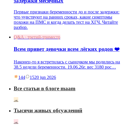
задержки месячных
Первые признаки беременности до и после задержки:
что чувствуют на ранних сроках, какие симптомы
похожи на ПМС и когда делать тест на ХГЧ. Читайте
разбор.
Q&A · третий-триместр
Всем привет девочки всем лёгких родов ❤️
Наконец-то я встретилась с сыночком мы родились на
38.5 недели беременности. 19.06.26г. вес 3180 рос…
144
15
20 jun 2026
Все статьи в блоге maam
→
Тысячи живых обсуждений
→