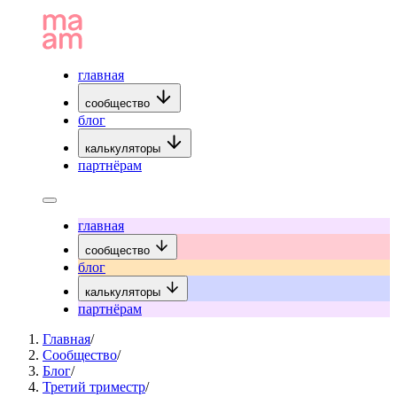
главная
сообщество
блог
калькуляторы
партнёрам
главная
сообщество
блог
калькуляторы
партнёрам
Главная
/
Сообщество
/
Блог
/
Третий триместр
/