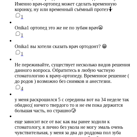
Именно врач-ортопед может сделать временную
коронку, ну или временный съёмный протез🤷
1
Onika1 ортопед это же не по зубам врач😬
1
Onika1 вы хотели сказать врач ортодонт? 😁
1
Не переживайте, существует несколько видов решения
данного вопроса. Обратитесь в любую частную
стоматологию к врачу-ортопеду. Временное решение (
до родов ) возможно без снимков и анестезии.
4
у меня раскрошился 5 с середины вот на 34 неделе так
обидно;( ничего твердого то и не ем пока держится
большая часть, но страшно🥲
еще зависит все от вас как вы ранее ходили к
стоматологу, я лично без укола не могу эмаль очень
чувствительная, у меня за два до роддома пол зуба