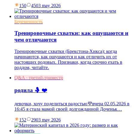
150
45
03 may 2026
Беременность
Тренировочные схватки: как ощущаются и
чем отличаются
Тренировочные схватки (Брекстона-Хикса): когда
начинаются, как ощущаются и как отличить их от
настоящих родовых. Признаки, когда срочно ехать в
роддом, читайте.
Q&A · третий-триместр
родила 🤱 ❤️
девочки, хочу поделиться радостью💜вчера 02.05.2026 в
16:45 я стала мамой своей долгожданной Доченьк…
152
29
03 may 2026