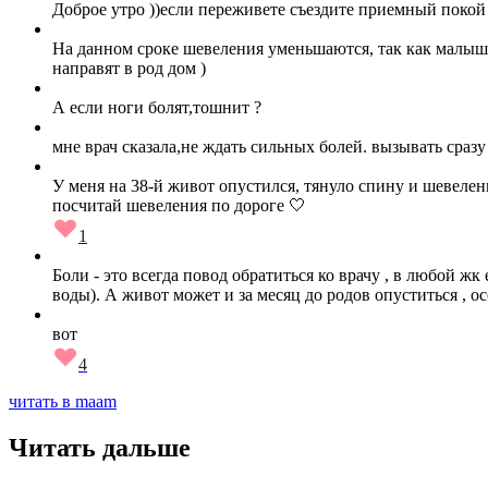
Доброе утро ))если переживете съездите приемный покой в
На данном сроке шевеления уменьшаются, так как малышу 
направят в род дом )
А если ноги болят,тошнит ?
мне врач сказала,не ждать сильных болей. вызывать сразу
У меня на 38-й живот опустился, тянуло спину и шевелений
посчитай шевеления по дороге 🤍
1
Боли - это всегда повод обратиться ко врачу , в любой ж
воды). А живот может и за месяц до родов опуститься , 
вот
4
читать в maam
Читать дальше