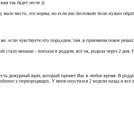
ам так будет легче ))
мало место, это норма, но если вас беспокоят боли нужно обрати
 же. если чувствуете,что пора,едем. там ,в приемном покое решат
 стало меньше - поехала в роддом, всё ок, родила через 2 дня. 
к есть дежурный врач, который примет Вас в любое время. В родд
особенно у первородящих. У меня опустился 2 недели назад и все