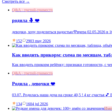
Смотреть все →
Q&A · третий-триместр
родила 🤱 ❤️
девочки, хочу поделиться радостью💜вчера 02.05.2026 в
152
29
03 may 2026
Как вводить прикорм: схема по месяцам, та
Как вводить прикорм ребёнку: признаки готовности, с чег
Q&A · третий-триместр
Родила , девочки ❤️
03.07. Родилась наша доча на сроке 40,5 ! 4 кг счастья 💕
134
16
04 jul 2026
Име