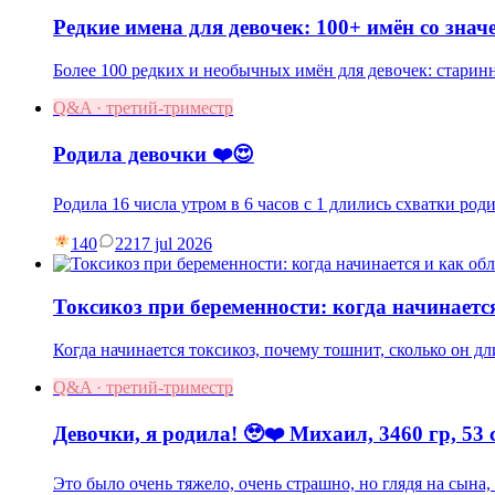
Редкие имена для девочек: 100+ имён со знач
Более 100 редких и необычных имён для девочек: старин
Q&A · третий-триместр
Родила девочки ❤️😍
Родила 16 числа утром в 6 часов с 1 длились схватки род
140
22
17 jul 2026
Токсикоз при беременности: когда начинаетс
Когда начинается токсикоз, почему тошнит, сколько он дл
Q&A · третий-триместр
Девочки, я родила! 🥹❤️ Михаил, 3460 гр, 53 
Это было очень тяжело, очень страшно, но глядя на сына