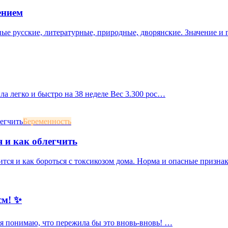
ением
ные русские, литературные, природные, дворянские. Значение и
ила легко и быстро на 38 неделе Вес 3.300 рос…
Беременность
я и как облегчить
ится и как бороться с токсикозом дома. Норма и опасные призна
см! ✨
, я понимаю, что пережила бы это вновь-вновь! …