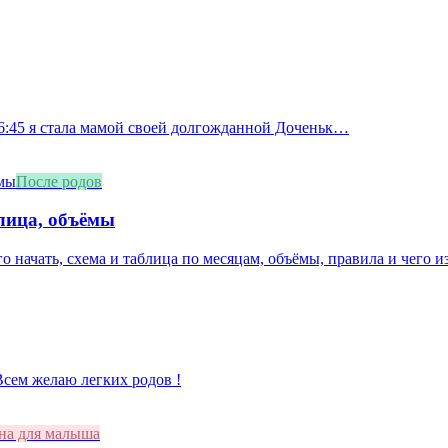
 16:45 я стала мамой своей долгожданной Доченьк…
После родов
блица, объёмы
о начать, схема и таблица по месяцам, объёмы, правила и чего из
 Всем желаю легких родов !
на для малыша