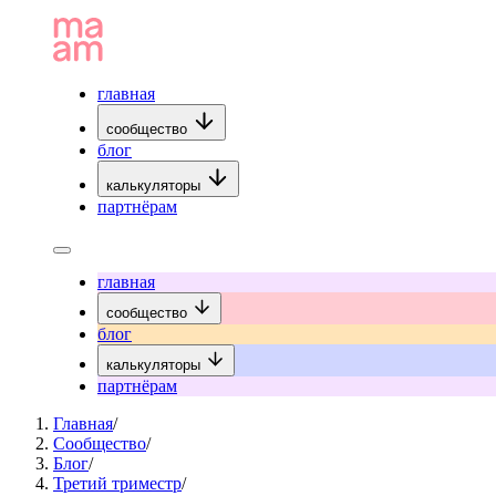
главная
сообщество
блог
калькуляторы
партнёрам
главная
сообщество
блог
калькуляторы
партнёрам
Главная
/
Сообщество
/
Блог
/
Третий триместр
/