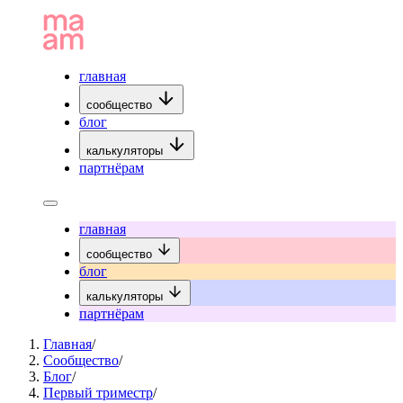
главная
сообщество
блог
калькуляторы
партнёрам
главная
сообщество
блог
калькуляторы
партнёрам
Главная
/
Сообщество
/
Блог
/
Первый триместр
/