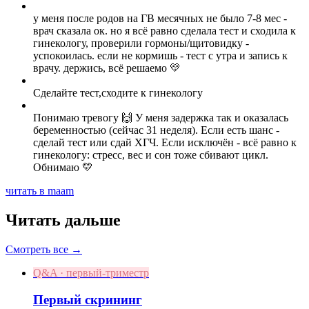
у меня после родов на ГВ месячных не было 7-8 мес -
врач сказала ок. но я всё равно сделала тест и сходила к
гинекологу, проверили гормоны/щитовидку -
успокоилась. если не кормишь - тест с утра и запись к
врачу. держись, всё решаемо 💛
Сделайте тест,сходите к гинекологу
Понимаю тревогу 🙌 У меня задержка так и оказалась
беременностью (сейчас 31 неделя). Если есть шанс -
сделай тест или сдай ХГЧ. Если исключён - всё равно к
гинекологу: стресс, вес и сон тоже сбивают цикл.
Обнимаю 💛
читать в maam
Читать дальше
Смотреть все →
Q&A · первый-триместр
Первый скрининг