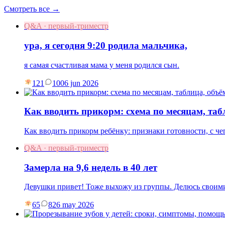
Смотреть все →
Q&A · первый-триместр
ура, я сегодня 9:20 родила мальчика,
я самая счастливая мама у меня родился сын.
121
10
06 jun 2026
Как вводить прикорм: схема по месяцам, та
Как вводить прикорм ребёнку: признаки готовности, с чег
Q&A · первый-триместр
Замерла на 9,6 недель в 40 лет
Девушки привет! Тоже выхожу из группы. Делюсь своими
65
8
26 may 2026