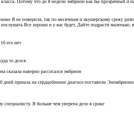
класса. Потому что до 8 недели эмбрион как бы прозрачный и на
линике Я не поверила, так по месячным и акушерскому сроку раз
 послушать Все хорошо и у вас будет, Дайте подрасти маленько,
16 его нет
уда то делся
она сказала наверно рассосался эмбрион
 10 дней пришла на сердцебиение диагноз поставили Энембриони
у специалисту. Я больше чем уверена дело в сроке