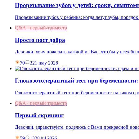
Прорезывание зубов у детей: сроки, симпто
Прорезывание зубов у ребёнка: когда лезут зубы, порядок 
Q&A · первый-триместр
Просто пост добра
Девочки, хочу пожелать каждой из Вас: что бы у всех бы
70
3
21 may 2026
Глюкозотолерантный тест при беременности:
Глюкозотолерантный тест при беременности: на каком ср
Q&A · первый-триместр
Первый скрининг
Девочки, здравствуйте, поделюсь с Вами прекрасной нов
59
13
28 jul 2026