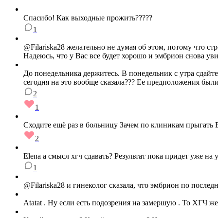
Спасибо! Как выходные прожить?????
1
@Filariska28 желательно не думая об этом, потому что с
Надеюсь, что у Вас все будет хорошо и эмбрион снова у
До понедельника держитесь. В понедельник с утра сдайте 
сегодня на это вообще сказала??? Ее предположения были
2
1
Сходите ещё раз в больницу Зачем по клиникам прыгать В
2
Elena а смысл хгч сдавать? Результат пока придет уже на 
1
@Filariska28 и гинеколог сказала, что эмбрион по послед
Atatat . Ну если есть подозрения на замершую . То ХГЧ же