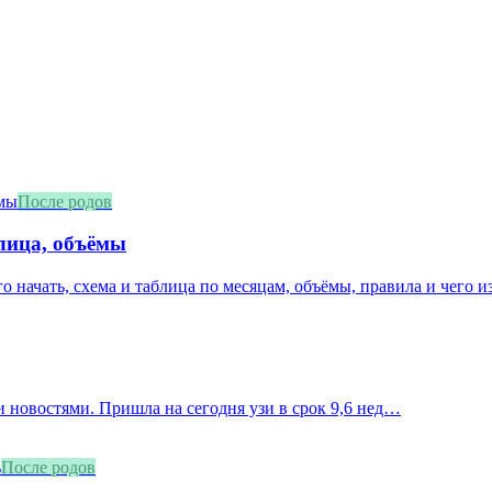
После родов
блица, объёмы
о начать, схема и таблица по месяцам, объёмы, правила и чего из
 новостями. Пришла на сегодня узи в срок 9,6 нед…
После родов