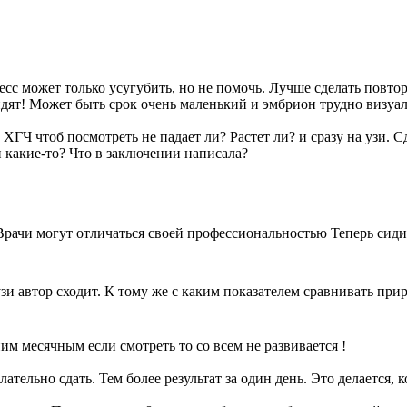
тресс может только усугубить, но не помочь. Лучше сделать повт
видят! Может быть срок очень маленький и эмбрион трудно визуа
ХГЧ чтоб посмотреть не падает ли? Растет ли? и сразу на узи. Сд
 какие-то? Что в заключении написала?
рачи могут отличаться своей профессиональностью Теперь сиди г
узи автор сходит. К тому же с каким показателем сравнивать при
ним месячным если смотреть то со всем не развивается !
лательно сдать. Тем более результат за один день. Это делается,