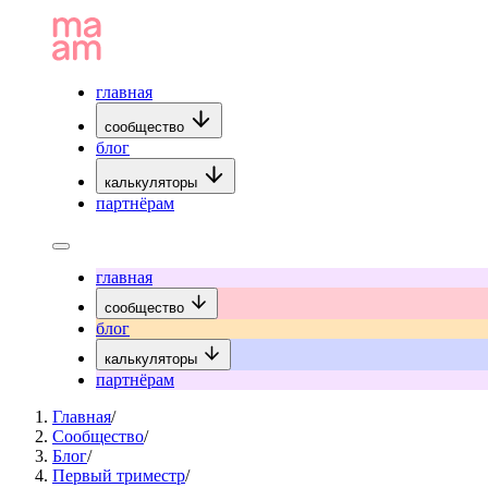
главная
сообщество
блог
калькуляторы
партнёрам
главная
сообщество
блог
калькуляторы
партнёрам
Главная
/
Сообщество
/
Блог
/
Первый триместр
/