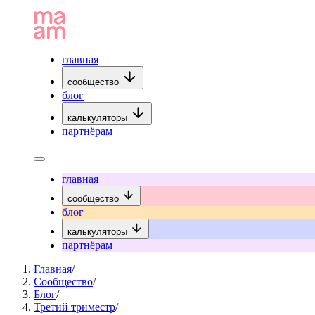
главная
сообщество
блог
калькуляторы
партнёрам
главная
сообщество
блог
калькуляторы
партнёрам
Главная
/
Сообщество
/
Блог
/
Третий триместр
/