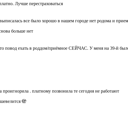
 платно. Лучше перестраховаться
 выписалась все было хорошо в нашем городе нет родома и приемн
снова больше нет
это повод ехать в роддом/приёмное СЕЙЧАС. У меня на 39-й было
на проигнорила . платному позвонила те сегодня не работают
 шевелится 🫣