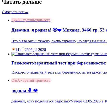
Читать дальше
Смотреть все →
Q&A · третий-триместр
Девочки, я родила! 🥹❤️ Михаил, 3460 гр, 53 
Это было очень тяжело, очень страшно, но глядя на сына
141
25
05 jul 2026
Глюкозотолерантный тест при беременности:
Глюкозотолерантный тест при беременности: на каком ср
Q&A · третий-триместр
родила 🤱 ❤️
девочки, хочу поделиться радостью💜вчера 02.05.2026 в