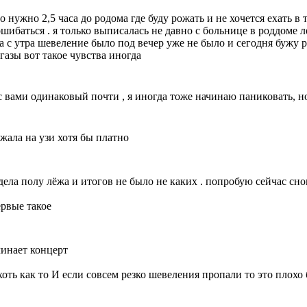
о нужно 2,5 часа до родома где буду рожать и не хочется ехать в 
баться . я только выписалась не давно с больнице в роддоме ле
ра с утра шевеление было под вечер уже не было и сегодня бужу р
газы вот такое чувства иногда
с вами одинаковый почти , я иногда тоже начинаю паниковать, но
ежала на узи хотя бы платно
идела полу лёжа и итогов не было не каких . попробую сейчас сно
ервые такое
чинает концерт
оть как то И если совсем резко шевеления пропали то это плохо