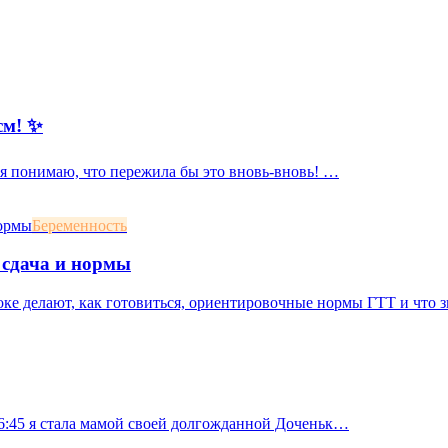
см! ✨
, я понимаю, что пережила бы это вновь-вновь! …
Беременность
 сдача и нормы
оке делают, как готовиться, ориентировочные нормы ГТТ и что 
 16:45 я стала мамой своей долгожданной Доченьк…