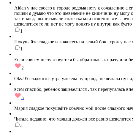
Aidan у нас своего в городе родома нету к сожалению а ег
пошли я думаю что это шевеление не кишечник ну могу оши
так и когда выписывали тоже сказали отлично все . а вче
шевелиться то ли нет не могу понять ну внутри как будто 
1
Покушайте сладкое и ложитесь на левый бок , срок у нас 
1
Если совсем не чувствуете я бы обратилась к врачу или б
2
Oks-95 сладкого с утра уже ела ну правда не лежала ну с
всем спасибо, ребенок зашевелился . так перепугалась вп
5
Мария сладкое покушайте обычно мой после сладкого на
Читала недавно, что малыш должен все равно шевелится х
4