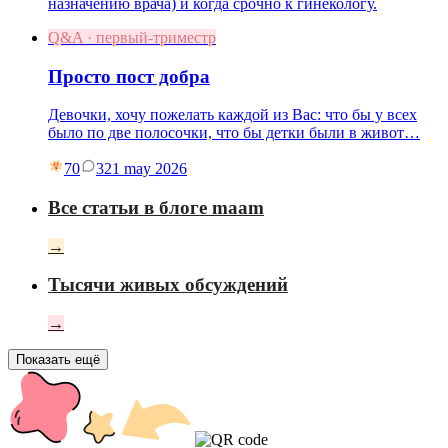
назначению врача) и когда срочно к гинекологу.
Q&A · первый-триместр
Просто пост добра
Девочки, хочу пожелать каждой из Вас: что бы у всех
было по две полосочки, что бы детки были в живот…
70
3
21 may 2026
Все статьи в блоге maam
→
Тысячи живых обсуждений
→
Показать ещё