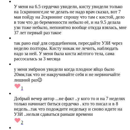
У меня на 6.5 сердечко увидели, кисту увидели только
на 1скрининге,не че делать не надо врач сказал, вот 7
мая пойду на 2скрининг спрошу что там с кистой, дело
в том что до беременности небыло её, и на 9.5 делала
узи тоже небыло, непонятно вообще откуда взялась, мне
37 лет первый раз такое
так рано ещё для сердцебиения, пересдайте УЗИ через
неделю полторы. Кисту никак не лечить, наблюдать
надо за ней. У меня была киста жёлтого тела, сама
рассосалась за 3 месяца
у меня эмбрион увидели когда плодное яйцо было
20мм,так что не накручивайте себя и не нервничайте
лишний раз😉
1
Добрый вечер автор ...не факт ..у кого то и на 7 неделях
только начинает биться сердечко . кто то писал и в 8
недель...так что подождите недельку и сново идите на
УЗИ ..нельзя сдаваться раньше времени
2