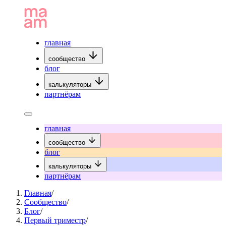
главная
сообщество
блог
калькуляторы
партнёрам
главная
сообщество
блог
калькуляторы
партнёрам
Главная
/
Сообщество
/
Блог
/
Первый триместр
/