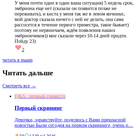
У меня почти один в один ваша ситуация) 5 недель срок,
эмбриона еще нет (сказали он появится позже не
переживать), и киста у меня так же в левом яичнике,
мой доктор сказала ничего с ней не делать, она сама
рассосется в течение первого триместра, такое бывает)
поэтому не нервничаем, ждём появления наших
эмбриончиков)) мне сказали через 10-14 дней придти.
Пойду 23)
2
читать в maam
Читать дальше
Смотреть все →
Q&A · первый-триместр
Первый скрининг
Девочки, здравствуйте, поделюсь с Вами прекрасной
новостью Были сегодня на первом скрининге, очень п…