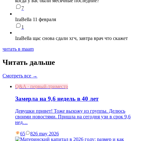
когда у вас были месячные последние?
7
IzaBella 11 февраля
1
IzaBella щас снова сдали хгч, завтра врач что скажет
читать в maam
Читать дальше
Смотреть все →
Q&A · первый-триместр
Замерла на 9,6 недель в 40 лет
Девушки привет! Тоже выхожу из группы. Делюсь
своими новостями. Пришла на сегодня узи в срок 9,6
нед…
65
8
26 may 2026