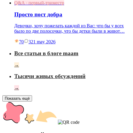
Q&A · первый-триместр
Просто пост добра
Девочки, хочу пожелать каждой из Вас: что бы у всех
было по две полосочки, что бы детки были в живот…
70
3
21 may 2026
Все статьи в блоге maam
→
Тысячи живых обсуждений
→
Показать ещё