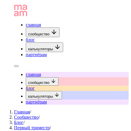
главная
сообщество
блог
калькуляторы
партнёрам
главная
сообщество
блог
калькуляторы
партнёрам
Главная
/
Сообщество
/
Блог
/
Первый триместр
/