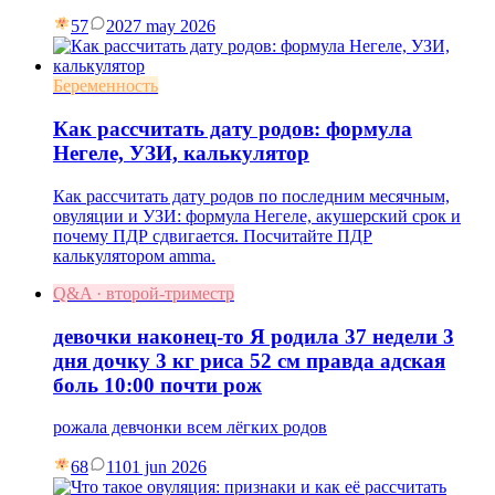
57
20
27 may 2026
Беременность
Как рассчитать дату родов: формула
Негеле, УЗИ, калькулятор
Как рассчитать дату родов по последним месячным,
овуляции и УЗИ: формула Негеле, акушерский срок и
почему ПДР сдвигается. Посчитайте ПДР
калькулятором amma.
Q&A · второй-триместр
девочки наконец-то Я родила 37 недели 3
дня дочку 3 кг риса 52 см правда адская
боль 10:00 почти рож
рожала девчонки всем лёгких родов
68
11
01 jun 2026