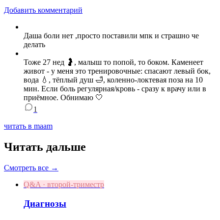
Добавить комментарий
Даша боли нет ,просто поставили мпк и страшно че
делать
Тоже 27 нед 🤰, малыш то попой, то боком. Каменеет
живот - у меня это тренировочные: спасают левый бок,
вода 💧, тёплый душ 🛁, коленно‑локтевая поза на 10
мин. Если боль регулярная/кровь - сразу к врачу или в
приёмное. Обнимаю 🤍
1
читать в maam
Читать дальше
Смотреть все →
Q&A · второй-триместр
Диагнозы