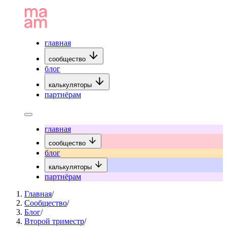
главная
сообщество
блог
калькуляторы
партнёрам
главная
сообщество
блог
калькуляторы
партнёрам
Главная
/
Сообщество
/
Блог
/
Второй триместр
/