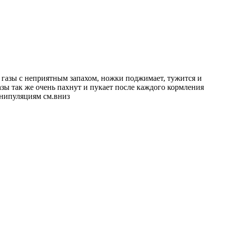
т, газы с неприятным запахом, ножки поджимает, тужится и
газы так же очень пахнут и пукает после каждого кормления
манипуляциям см.вниз