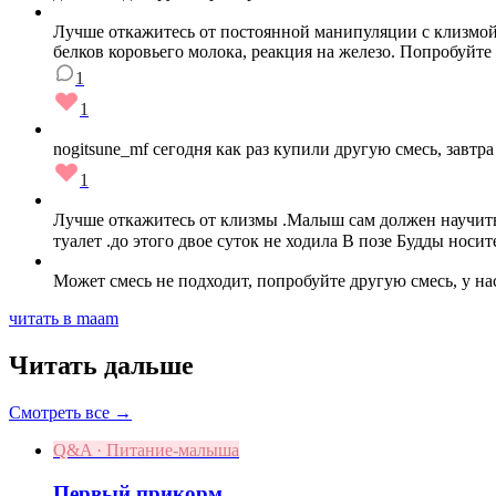
Лучше откажитесь от постоянной манипуляции с клизмой,
белков коровьего молока, реакция на железо. Попробуйт
1
1
nogitsune_mf сегодня как раз купили другую смесь, завт
1
Лучше откажитесь от клизмы .Малыш сам должен научиться
туалет .до этого двое суток не ходила В позе Будды носи
Может смесь не подходит, попробуйте другую смесь, у н
читать в maam
Читать дальше
Смотреть все →
Q&A · Питание-малыша
Первый прикорм