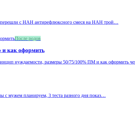
но перешли с НАН антирефлюксного смеся на НАН трой…
После родов
о и как оформить
принцип нуждаемости, размеры 50/75/100% ПМ и как оформить че
мы с мужем планируем, 3 теста разного дня показ…