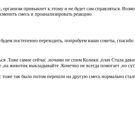
 организм привыкнет к этому и не будет сам справляться. Возм
е сменить смесь и проанализировать реакцию
ра будем постепенно переходить, попробуем ваши советы, спасибо
 .Тоже самое сейчас .ночами не спим Колики ,плач Стала давать
те ,на животик выкладывайте .Конечно не всегда помогает ,но су
ас тоже так было потом перешли на другую смесь нормально стал