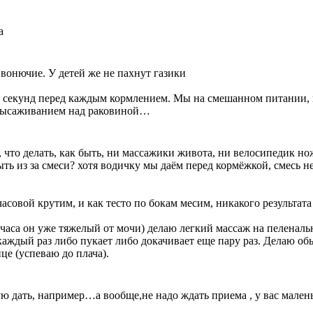
а
 вонючие. У детей же не пахнут газики
 секунд перед каждым кормлением. Мы на смешанном питании, но
ла высаживанием над раковиной…
 что делать, как быть, ни массажики живота, ни велосипедик но
ыть из за смеси? хотя водичку мы даём перед кормёжкой, смесь н
часовой крутим, и как тесто по бокам месим, никакого результата
 часа он уже тяжелый от мочи) делаю легкий массаж на пеленал
каждый раз либо пукает либо докачивает еще пару раз. Делаю об
це (успеваю до плача).
 дать, например…а вообще,не надо ждать приема , у вас маленьк