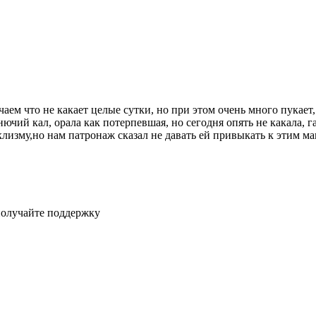
чаем что не какает целые сутки, но при этом очень много пукае
нючий кал, орала как потерпевшая, но сегодня опять не какала, 
 клизму,но нам патронаж сказал не давать ей привыкать к этим 
получайте поддержку