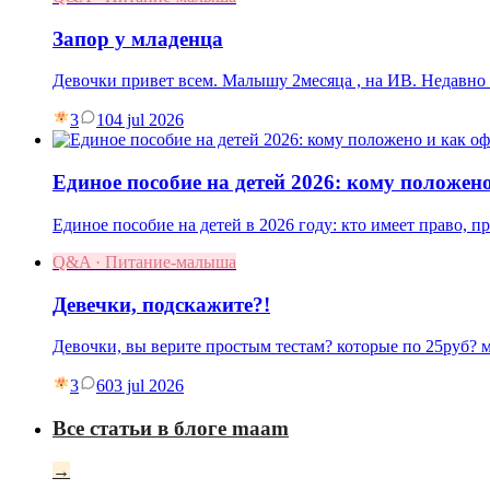
Запор у младенца
Девочки привет всем. Малышу 2месяца , на ИВ. Недав
3
1
04 jul 2026
Единое пособие на детей 2026: кому положен
Единое пособие на детей в 2026 году: кто имеет право, 
Q&A · Питание-малыша
Девечки, подскажите?!
Девочки, вы верите простым тестам? которые по 25руб? 
3
6
03 jul 2026
Все статьи в блоге maam
→