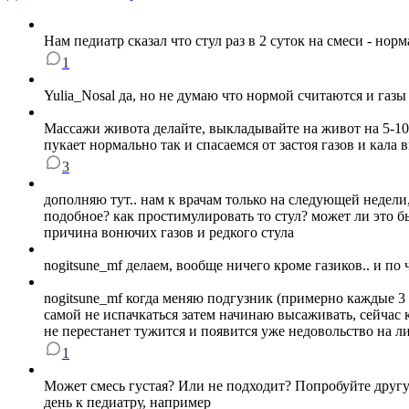
Нам педиатр сказал что стул раз в 2 суток на смеси - норм
1
Yulia_Nosal да, но не думаю что нормой считаются и газы
Массажи живота делайте, выкладывайте на живот на 5-10
пукает нормально так и спасаемся от застоя газов и ка
3
дополняю тут.. нам к врачам только на следующей недели,
подобное? как простимулировать то стул? может ли это б
причина вонючих газов и редкого стула
nogitsune_mf делаем, вообще ничего кроме газиков.. и по 
nogitsune_mf когда меняю подгузник (примерно каждые 3
самой не испачкаться затем начинаю высаживать, сейчас 
не перестанет тужится и появится уже недовольство на ли
1
Может смесь густая? Или не подходит? Попробуйте другую
день к педиатру, например