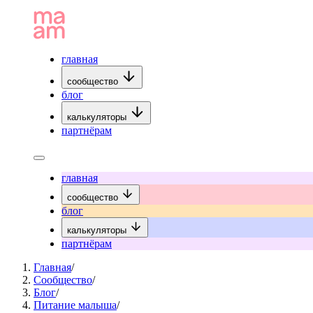
главная
сообщество
блог
калькуляторы
партнёрам
главная
сообщество
блог
калькуляторы
партнёрам
Главная
/
Сообщество
/
Блог
/
Питание малыша
/