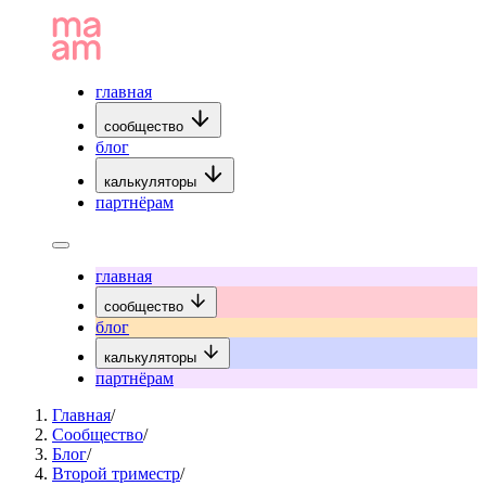
главная
сообщество
блог
калькуляторы
партнёрам
главная
сообщество
блог
калькуляторы
партнёрам
Главная
/
Сообщество
/
Блог
/
Второй триместр
/