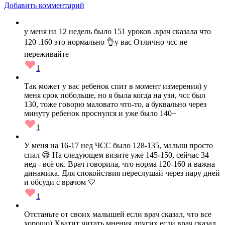
Добавить комментарий
у меня на 12 недель было 151 уроков .врач сказала что
120 .160 это нормально 👌у вас Отлично чсс не
переживайте
1
Так может у вас ребенок спит в момент измерения) у
меня срок побольше, но я была когда на узи, чсс был
130, тоже говорю маловато что-то, а буквально через
минуту ребенок проснулся и уже было 140+
1
У меня на 16-17 нед ЧСС было 128-135, малыш просто
спал 😅 На следующем визите уже 145-150, сейчас 34
нед - всё ок. Врач говорила, что норма 120-160 и важна
динамика. Для спокойствия переслушай через пару дней
и обсуди с врачом 💛
1
Отстаньте от своих малышей если врач сказал, что все
хорошо) Хватит читать мнения других если врач сказал,