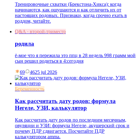
Тренировочные схватки (Брекстона-Хикса): когда
начинаются, как ощущаются и как отличить их от
настоящих родовых. Признаки, когда срочно ехать в
роддом, читайте.
Q&A · второй-триместр
родила
ё-мое что я пережила это ппц в 28 недель 998 грамм мой
сын решил родиться в 4:сегодня
69
46
25 jul 2026
Беременность
Как рассчитать дату родов: формула
Негеле, УЗИ, калькулятор
Как рассчитать дату родов по последним месячным,
овуляции и УЗИ: формула Негеле, акушерский срок и
почему ПДР сдвигается. Посчитайте ПДР
калькулятором amma.