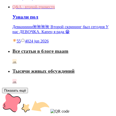
Q&A · второй-триместр
Узнали пол
Девкиииии🌺🌺🌺🌺 Второй скрининг был сегодня У
нас ДЕВОЧКА. Капец я рада 😁
55
40
24 jun 2026
Все статьи в блоге maam
→
Тысячи живых обсуждений
→
Показать ещё