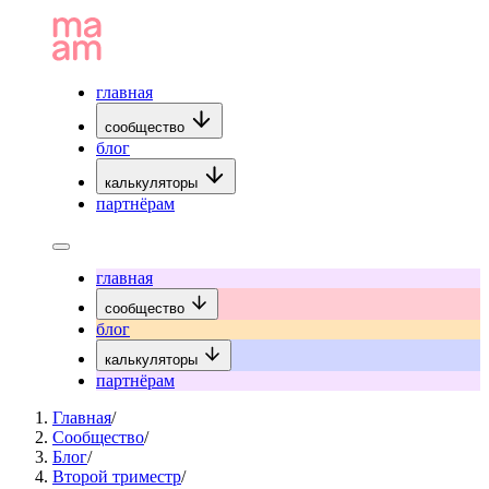
главная
сообщество
блог
калькуляторы
партнёрам
главная
сообщество
блог
калькуляторы
партнёрам
Главная
/
Сообщество
/
Блог
/
Второй триместр
/