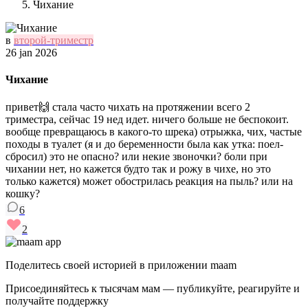
Чихание
в
второй-триместр
26 jan 2026
Чихание
привет🙌 стала часто чихать на протяжении всего 2
триместра, сейчас 19 нед идет. ничего больше не беспокоит.
вообще превращаюсь в какого-то шрека) отрыжка, чих, частые
походы в туалет (я и до беременности была как утка: поел-
сбросил) это не опасно? или некие звоночки? боли при
чихании нет, но кажется будто так и рожу в чихе, но это
только кажется) может обострилась реакция на пыль? или на
кошку?
6
2
Поделитесь своей историей в приложении maam
Присоединяйтесь к тысячам мам — публикуйте, реагируйте и
получайте поддержку