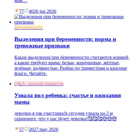
мам…
77
40
26 jun 2026
Беременность
Выделения при беременности: норма и
тревожные признаки
Какие выделения при беременности считаются нормой,
а какие требуют врача: белые, коричневые, жёлтые,
зелёные, водянистые. Разбор по триместрам и красные
флаги. Читайте.
Q&A · второй-триместр
Узнала пол ребенка: счастье и ожидания
мамы
девочки,я так счастлива!я сегодня узнала на 2 м
скрининге ,что у нас будет девочка!🥰🥰🥰😍😍😍
57
20
27 may 2026