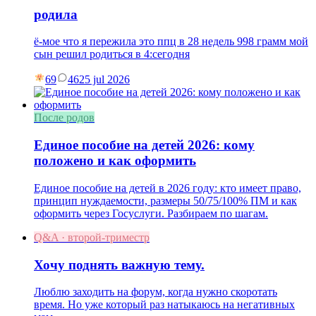
родила
ё-мое что я пережила это ппц в 28 недель 998 грамм мой
сын решил родиться в 4:сегодня
69
46
25 jul 2026
После родов
Единое пособие на детей 2026: кому
положено и как оформить
Единое пособие на детей в 2026 году: кто имеет право,
принцип нуждаемости, размеры 50/75/100% ПМ и как
оформить через Госуслуги. Разбираем по шагам.
Q&A · второй-триместр
Хочу поднять важную тему.
Люблю заходить на форум, когда нужно скоротать
время. Но уже который раз натыкаюсь на негативных