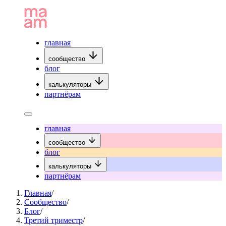
главная
сообщество
блог
калькуляторы
партнёрам
главная
сообщество
блог
калькуляторы
партнёрам
Главная
/
Сообщество
/
Блог
/
Третий триместр
/