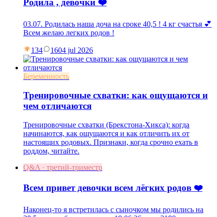
Родила , девочки ❤️
03.07. Родилась наша доча на сроке 40,5 ! 4 кг счастья 💕
Всем желаю легких родов !
134
16
04 jul 2026
Беременность
Тренировочные схватки: как ощущаются и
чем отличаются
Тренировочные схватки (Брекстона-Хикса): когда
начинаются, как ощущаются и как отличить их от
настоящих родовых. Признаки, когда срочно ехать в
роддом, читайте.
Q&A · третий-триместр
Всем привет девочки всем лёгких родов ❤️
Наконец-то я встретилась с сыночком мы родились на