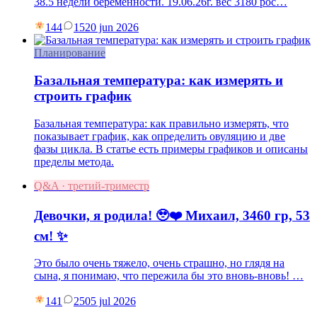
38.5 недели беременности. 19.06.26г. вес 3180 рос…
144
15
20 jun 2026
Планирование
Базальная температура: как измерять и
строить график
Базальная температура: как правильно измерять, что
показывает график, как определить овуляцию и две
фазы цикла. В статье есть примеры графиков и описаны
пределы метода.
Q&A · третий-триместр
Девочки, я родила! 🥹❤️ Михаил, 3460 гр, 53
см! ✨
Это было очень тяжело, очень страшно, но глядя на
сына, я понимаю, что пережила бы это вновь-вновь! …
141
25
05 jul 2026