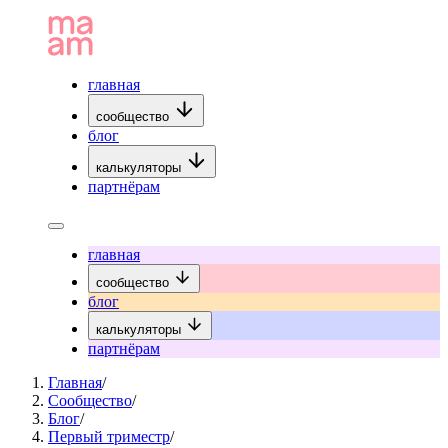
главная
сообщество
блог
калькуляторы
партнёрам
главная
сообщество
блог
калькуляторы
партнёрам
Главная
/
Сообщество
/
Блог
/
Первый триместр
/