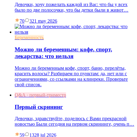
Девочки, хочу пожелать каждой из Вас: что бы у всех
было по две полосочки, что бы детки были в живот…
70
3
21 may 2026
Беременность
Можно ли беременным: кофе, спорт,
лекарства: что нельзя
Можно ли беременным кофе, спорт, баню, перелёты,
красить волосы? Разбираем по пунктам: да, нет или с
ограничениями, со ссылками на клинреки. Проверьте
свой список.
Q&A · первый-триместр
Первый скрининг
Девочки, здравствуйте, поделюсь с Вами прекрасной
новостью Были сегодня на первом скрининге, очень п…
59
13
28 jul 2026