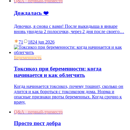
Q&A · первый-триместр
Дождалась ❤️
Девочки, я снова с вами! После выкидыша в январе
вновь увидела 2 полосочки, через 2 дня после своего…
71
18
24 jun 2026
Беременность
Токсикоз при беременности: когда
начинается и как облегчить
Когда начинается токсикоз, почему тошнит, сколько он
длится и как бороться с токсикозом дома. Норма и
опасные признаки рвоты беременных. Когда срочно к
врачу.
Q&A · первый-триместр
Просто пост добра