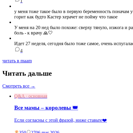
1
у меня тоже такое было в первую беременность поначам уб
горит как будто Кастер херачет не пойму что такое
У меня на 20 нед было похоже: сверху тянуло, изжога и
боль - к врачу 🙏🤍
Идет 27 неделя, сегодня было тоже самое, очень испугалас
4
читать в maam
Читать дальше
Смотреть все →
Q&A · основная
Все мамы – королевы 👑
Если согласны с этой фразой, ниже ставьте❤️
350
27
06 mar 2026