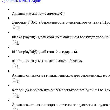
Добавить комментарий
Акиния у меня тоже анемия 🥺
Девочки, ГЭРБ в беременность очень частое явление. Прог
3
irishka.playful@gmail.com но с малышом все будет хорошо 
1
irishka.playful@gmail.com благодарю 🙏
maribaii вот и у меня тоже только 17 числа
1
Акиния от изжоги выпила гевискон для беременных, но н
1
maribaii да я боюсь что бы у маленького все окей было Та
1
Акиния конечно все хорошо, это матка давит на желудок 