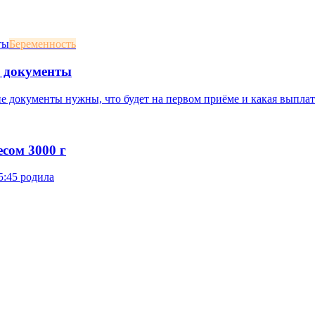
Беременность
и документы
ие документы нужны, что будет на первом приёме и какая выплат
сом 3000 г
5:45 родила