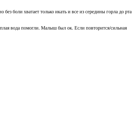
 без боли хватает только икать и все из середины горла до рта
ёплая вода помогли. Малыш был ок. Если повторится/сильная