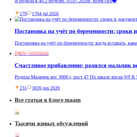
Я родила в 40.2 неделю. 03.07.2026г. Всем сил❤️
179
17
04 jul 2026
Постановка на учёт по беременности: сроки 
Постановка на учёт по беременности: когда вставать, как
Q&A · основная
Счастливое прибавление: родился мальчик ве
Родила Мальчик вес 3000 г, рост 47 По шкале апгар 9/9 В 
231
30
26 jun 2026
Все статьи в блоге maam
→
Тысячи живых обсуждений
→