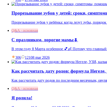
Прорезывание зубов у детей: сроки, симпто
Прорезывание зубов у ребёнка: когда лезут зубы, порядок 
Q&A · основная
С праздником, дорогие мамы🌷
В этом году 8 Марта особенное 💕👶 Потому что главный
306
121
08 mar 2026
Как рассчитать дату родов: формула Негеле
Как рассчитать дату родов по последним месячным, овул
Q&A · основная
Я родила!