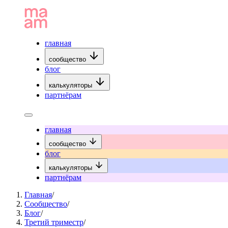
главная
сообщество
блог
калькуляторы
партнёрам
главная
сообщество
блог
калькуляторы
партнёрам
Главная
/
Сообщество
/
Блог
/
Третий триместр
/