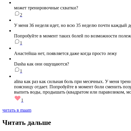
может тренировочные схватки?
2
У меня 36 неделя идет, но всю 35 неделю почти каждый де
Попробуйте в момент таких болей по возможности полежать
1
Анастейша нет, появляется даже когда просто лежу
Dasha как они ощущаются?
1
alina как раз как сильная боль при месячных. У меня тре
поясницу отдает. Попробуйте в момент боли сменить позу(
выпить воды, продышать (квадратом или паравозиком, мо
1
читать в maam
Читать дальше