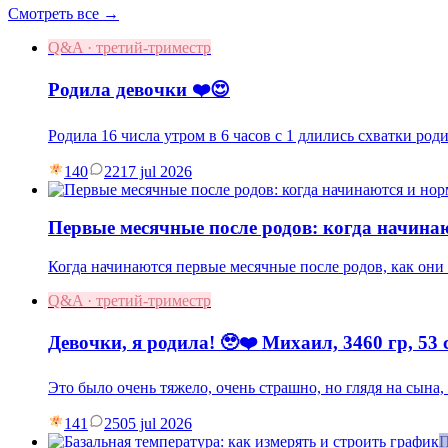
Смотреть все →
Q&A · третий-триместр
Родила девочки ❤️😍
Родила 16 числа утром в 6 часов с 1 длились схватки род
140
22
17 jul 2026
Первые месячные после родов: когда начина
Когда начинаются первые месячные после родов, как они 
Q&A · третий-триместр
Девочки, я родила! 🥹❤️ Михаил, 3460 гр, 53 
Это было очень тяжело, очень страшно, но глядя на сына
141
25
05 jul 2026
П