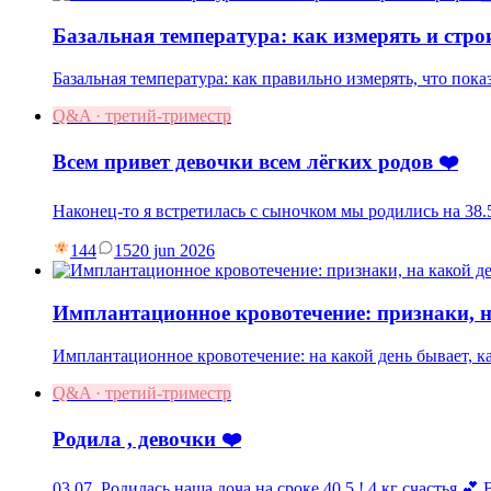
Базальная температура: как измерять и стро
Базальная температура: как правильно измерять, что пок
Q&A · третий-триместр
Всем привет девочки всем лёгких родов ❤️
Наконец-то я встретилась с сыночком мы родились на 38.5
144
15
20 jun 2026
Имплантационное кровотечение: признаки, н
Имплантационное кровотечение: на какой день бывает, как
Q&A · третий-триместр
Родила , девочки ❤️
03.07. Родилась наша доча на сроке 40,5 ! 4 кг счастья 💕