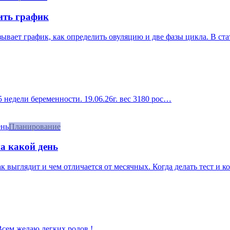
ить график
азывает график, как определить овуляцию и две фазы цикла. В ст
 недели беременности. 19.06.26г. вес 3180 рос…
Планирование
а какой день
 выглядит и чем отличается от месячных. Когда делать тест и ког
 Всем желаю легких родов !