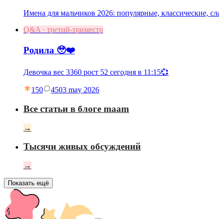
Имена для мальчиков 2026: популярные, классические, с
Q&A · третий-триместр
Родила 🥹❤️
Девочка вес 3360 рост 52 сегодня в 11:15💞
150
45
03 may 2026
Все статьи в блоге maam
→
Тысячи живых обсуждений
→
Показать ещё