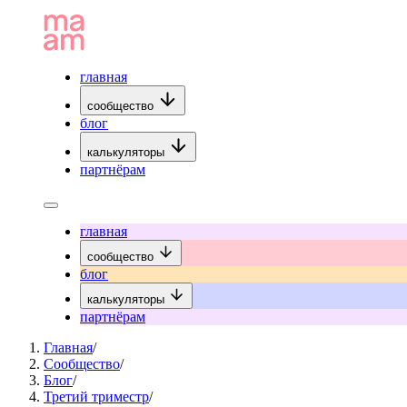
главная
сообщество
блог
калькуляторы
партнёрам
главная
сообщество
блог
калькуляторы
партнёрам
Главная
/
Сообщество
/
Блог
/
Третий триместр
/