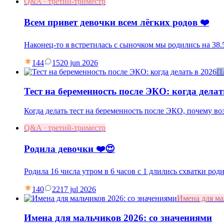
Q&A · третий-триместр
Всем привет девочки всем лёгких родов ❤️
Наконец-то я встретилась с сыночком мы родились на 38.5
144
15
20 jun 2026
П
Тест на беременность после ЭКО: когда делат
Когда делать тест на беременность после ЭКО, почему в
Q&A · третий-триместр
Родила девочки ❤️😍
Родила 16 числа утром в 6 часов с 1 длились схватки род
140
22
17 jul 2026
Имена для м
Имена для мальчиков 2026: со значениями