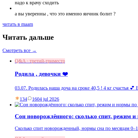
надо к врачу сходить
а вы уверенны , что это именно яичник болит ?
читать в maam
Читать дальше
Смотреть все →
Q&A · третий-триместр
Родила , девочки ❤️
03.07. Родилась наша доча на сроке 40,5 ! 4 кг счастья 💕
134
16
04 jul 2026
Сон новорождённого: сколько спит, режим и
Сколько спит новорожденный, нормы сна по месяцам 0–1