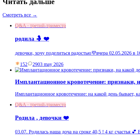
Читать дальше
Смотреть все →
Q&A · третий-триместр
родила 🤱 ❤️
девочки, хочу поделиться радостью💜вчера 02.05.2026 в
152
29
03 may 2026
Имплантационное кровотечение: признаки, н
Имплантационное кровотечение: на какой день бывает, как
Q&A · третий-триместр
Родила , девочки ❤️
03.07. Родилась наша доча на сроке 40,5 ! 4 кг счастья 💕