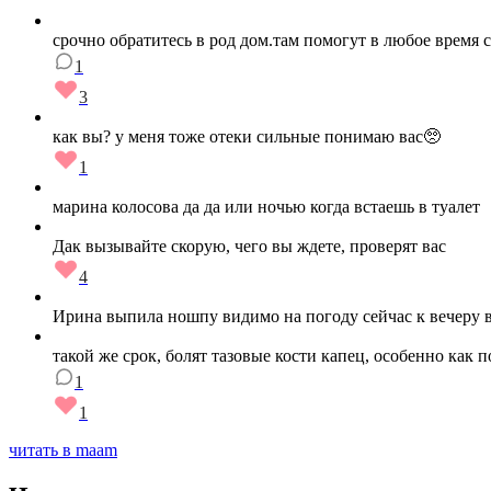
срочно обратитесь в род дом.там помогут в любое время 
1
3
как вы? у меня тоже отеки сильные понимаю вас🥺
1
марина колосова да да или ночью когда встаешь в туалет
Дак вызывайте скорую, чего вы ждете, проверят вас
4
Ирина выпила ношпу видимо на погоду сейчас к вечеру 
такой же срок, болят тазовые кости капец, особенно как
1
1
читать в maam