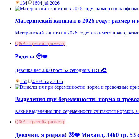
134
16
04 jul 2026
Материнский капитал в 2026 году: размер и
Материнский капитал в 2026 году: кто имеет право, разм
Q&A · третий-триместр
Родила 🥹❤️
Девочка вес 3360 рост 52 сегодня в 11:15💞
150
45
03 may 2026
Выделения при беременности: норма и трев
Какие выделения при беременности считаются нормой, а к
Q&A · третий-триместр
Девочки, я родила! 🥹❤️ Михаил, 3460 гр, 53 