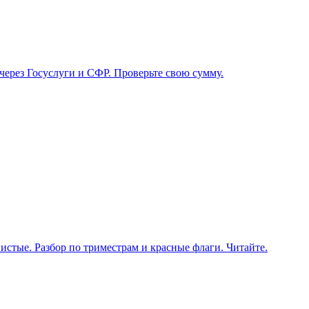
 через Госуслуги и СФР. Проверьте свою сумму.
истые. Разбор по триместрам и красные флаги. Читайте.