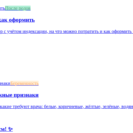
После родов
 как оформить
ер с учётом индексации, на что можно потратить и как оформить
Беременность
ожные признаки
акие требуют врача: белые, коричневые, жёлтые, зелёные, водян
см! ✨