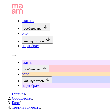
главная
сообщество
блог
калькуляторы
партнёрам
главная
сообщество
блог
калькуляторы
партнёрам
Главная
/
Сообщество
/
Блог
/
Третий триместр
/