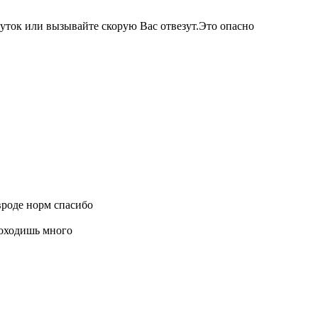
суток или вызывайте скорую Вас отвезут.Это опасно
вроде норм спасибо
 походишь много