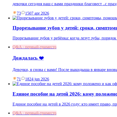
девочки сегодня наш с вами праздники благовест ..с праз
73
15
07 apr 2026
Прорезывание зубов у детей: сроки, симпто
Прорезывание зубов у ребёнка: когда лезут зубы, порядок 
Q&A · первый-триместр
Дождалась ❤️
Девочки, я снова с вами! После выкидыша в январе вновь
71
18
24 jun 2026
Единое пособие на детей 2026: кому положен
Единое пособие на детей в 2026 году: кто имеет право, 
Q&A · первый-триместр