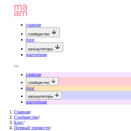
главная
сообщество
блог
калькуляторы
партнёрам
главная
сообщество
блог
калькуляторы
партнёрам
Главная
/
Сообщество
/
Блог
/
Первый триместр
/