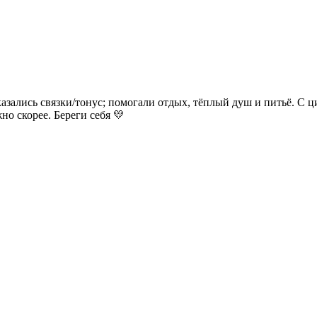
казались связки/тонус; помогали отдых, тёплый душ и питьё. С ц
но скорее. Береги себя 💛