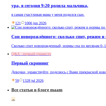
ура, я сегодня 9:20 родила мальчика,
я самая счастливая мама у меня родился сын.
121
10
06 jun 2026
Сон новорождённого: сколько спит, режим и
Сколько спит новорожденный, нормы сна по месяцам 0–1
Q&A · первый-триместр
Первый скрининг
Девочки, здравствуйте, поделюсь с Вами прекрасной нов
59
13
28 jul 2026
Все статьи в блоге maam
→