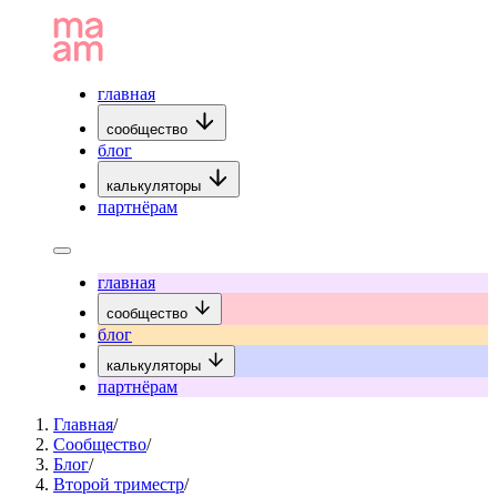
главная
сообщество
блог
калькуляторы
партнёрам
главная
сообщество
блог
калькуляторы
партнёрам
Главная
/
Сообщество
/
Блог
/
Второй триместр
/