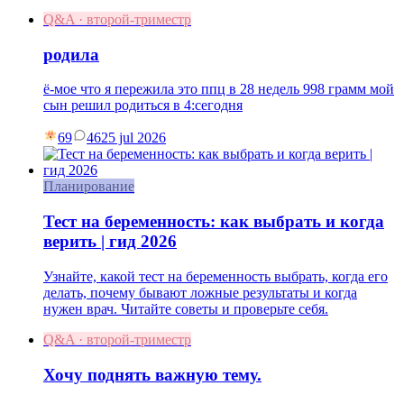
Q&A · второй-триместр
родила
ё-мое что я пережила это ппц в 28 недель 998 грамм мой
сын решил родиться в 4:сегодня
69
46
25 jul 2026
Планирование
Тест на беременность: как выбрать и когда
верить | гид 2026
Узнайте, какой тест на беременность выбрать, когда его
делать, почему бывают ложные результаты и когда
нужен врач. Читайте советы и проверьте себя.
Q&A · второй-триместр
Хочу поднять важную тему.