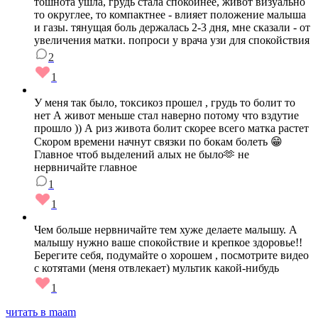
тошнота ушла, грудь стала спокойнее, живот визуально
то округлее, то компактнее - влияет положение малыша
и газы. тянущая боль держалась 2-3 дня, мне сказали - от
увеличения матки. попроси у врача узи для спокойствия
2
1
У меня так было, токсикоз прошел , грудь то болит то
нет А живот меньше стал наверно потому что вздутие
прошло )) А риз живота болит скорее всего матка растет
Скором времени начнут связки по бокам болеть 😁
Главное чтоб выделений алых не было🫶 не
нервничайте главное
1
1
Чем больше нервничайте тем хуже делаете малышу. А
малышу нужно ваше спокойствие и крепкое здоровье!!
Берегите себя, подумайте о хорошем , посмотрите видео
с котятами (меня отвлекает) мультик какой-нибудь
1
читать в maam