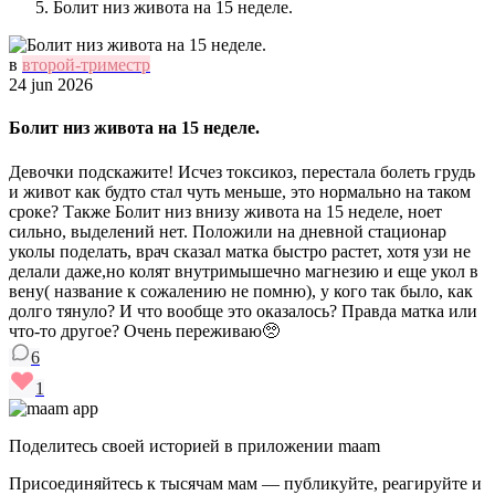
Болит низ живота на 15 неделе.
в
второй-триместр
24 jun 2026
Болит низ живота на 15 неделе.
Девочки подскажите! Исчез токсикоз, перестала болеть грудь
и живот как будто стал чуть меньше, это нормально на таком
сроке? Также Болит низ внизу живота на 15 неделе, ноет
сильно, выделений нет. Положили на дневной стационар
уколы поделать, врач сказал матка быстро растет, хотя узи не
делали даже,но колят внутримышечно магнезию и еще укол в
вену( название к сожалению не помню), у кого так было, как
долго тянуло? И что вообще это оказалось? Правда матка или
что-то другое? Очень переживаю🥺
6
1
Поделитесь своей историей в приложении maam
Присоединяйтесь к тысячам мам — публикуйте, реагируйте и