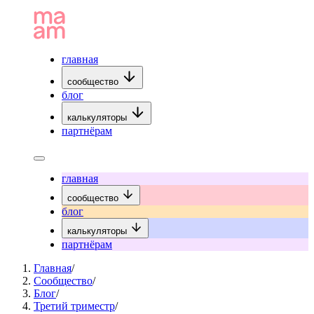
главная
сообщество
блог
калькуляторы
партнёрам
главная
сообщество
блог
калькуляторы
партнёрам
Главная
/
Сообщество
/
Блог
/
Третий триместр
/