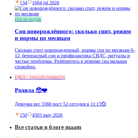
134
16
04 jul 2026
После родов
Сон новорождённого: сколько спит, режим
и нормы по месяцам
Сколько спит новорожденный, нормы сна по месяцам 0–
12, безопасный сон и профилактика СВДС, ритуалы и
частые проблемы. Разберитесь в режиме сна малыша
спокойно.
Q&A · третий-триместр
Родила 🥹❤️
Девочка вес 3360 рост 52 сегодня в 11:15💞
150
45
03 may 2026
Все статьи в блоге maam