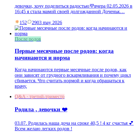
девочки, хочу поделиться радостью💜вчера 02.05.2026 в
16:45 я стала мамой своей долгожданной Доченьк…
152
29
03 may 2026
После родов
Первые месячные после родов: когда
начинаются и норма
Когда начинаются первые месячные после родов, как
они зависят от грудного вскармливания и почему цикл
сбивается. Что считать нормой и когда обращаться к
врачу.
Q&A · третий-триместр
Родила , девочки ❤️
03.07. Родилась наша доча на сроке 40,5 ! 4 кг счастья 💕
Всем желаю легких родов !