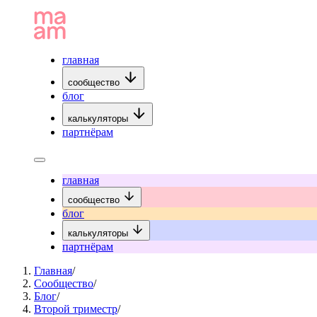
главная
сообщество
блог
калькуляторы
партнёрам
главная
сообщество
блог
калькуляторы
партнёрам
Главная
/
Сообщество
/
Блог
/
Второй триместр
/