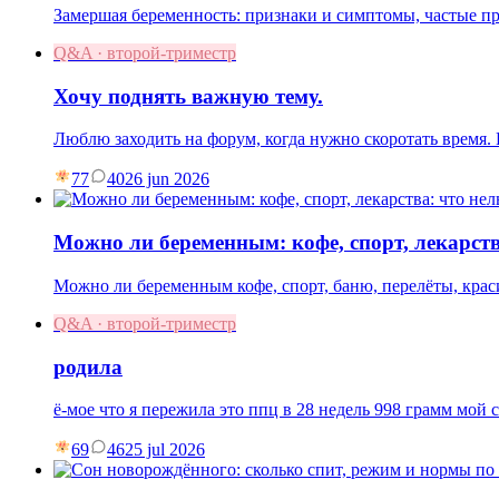
Замершая беременность: признаки и симптомы, частые пр
Q&A · второй-триместр
Хочу поднять важную тему.
Люблю заходить на форум, когда нужно скоротать время
77
40
26 jun 2026
Можно ли беременным: кофе, спорт, лекарств
Можно ли беременным кофе, спорт, баню, перелёты, краси
Q&A · второй-триместр
родила
ё-мое что я пережила это ппц в 28 недель 998 грамм мой 
69
46
25 jul 2026