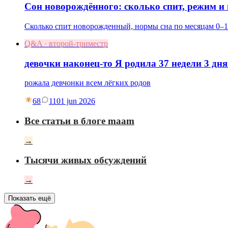
Сон новорождённого: сколько спит, режим и
Сколько спит новорожденный, нормы сна по месяцам 0–1
Q&A · второй-триместр
девочки наконец-то Я родила 37 недели 3 дня
рожала девчонки всем лёгких родов
68
11
01 jun 2026
Все статьи в блоге maam
→
Тысячи живых обсуждений
→
Показать ещё