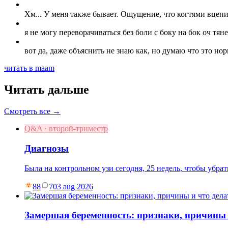
Хм... У меня также бывает. Ощущение, что когтями вцепил
я не могу переворачиваться без боли с боку на бок оч тян
вот да, даже объяснить не знаю как, но думаю что это н
читать в maam
Читать дальше
Смотреть все →
Q&A · второй-триместр
Диагнозы
Была на контрольном узи сегодня, 25 недель, чтобы убр
88
7
03 aug 2026
Замершая беременность: признаки, причины 