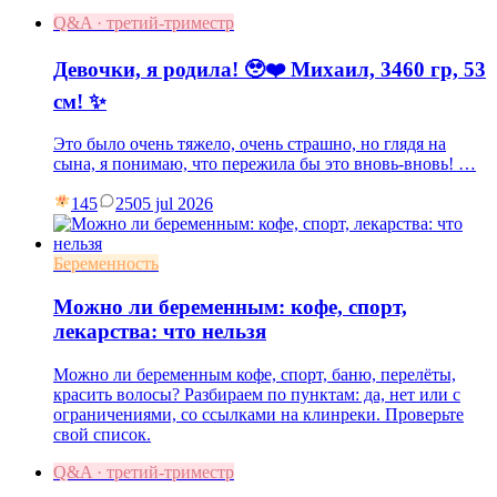
Q&A · третий-триместр
Девочки, я родила! 🥹❤️ Михаил, 3460 гр, 53
см! ✨
Это было очень тяжело, очень страшно, но глядя на
сына, я понимаю, что пережила бы это вновь-вновь! …
145
25
05 jul 2026
Беременность
Можно ли беременным: кофе, спорт,
лекарства: что нельзя
Можно ли беременным кофе, спорт, баню, перелёты,
красить волосы? Разбираем по пунктам: да, нет или с
ограничениями, со ссылками на клинреки. Проверьте
свой список.
Q&A · третий-триместр