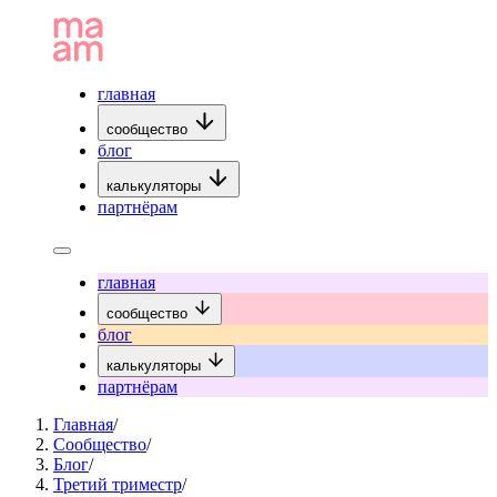
главная
сообщество
блог
калькуляторы
партнёрам
главная
сообщество
блог
калькуляторы
партнёрам
Главная
/
Сообщество
/
Блог
/
Третий триместр
/