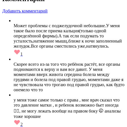
Добавить комментарий
Может проблемы с поджелудочной небольшие.У меня
такое было после приема кальция(только одной
определённой фирмы).А так если подумать то
усталость,натяжение мышц,ближе к ночи заполненный
желудок.Все органы сместились уже,натянулись.
1
Скорее всего из-за того что ребёнок растёт, все органы
поднимаются к верху и вам все давит. У меня
моментами вверх живота середина болела между
грудями и болела под правой грудью, моментами даже я
не чувствовала что трогаю под правой грудью, как будто
онемело что то
у меня тоже самое только с права , мне врач сказал что
это давление матки , и ребенок возможно бьет иногда
🤷‍♀️, не могу лежать вообще на правом боку 🤭 анализы
тоже хорошие
2