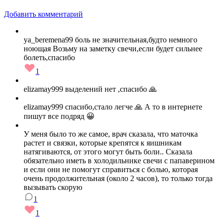
Добавить комментарий
ya_beremena99 боль не значительная,будто немного
ноющая Возьму на заметку свечи,если будет сильнее
болеть,спасибо
1
elizamay999 выделений нет ,спасибо 🙏
elizamay999 спасибо,стало легче 🙏 А то в интернете
пишут все подряд 😀
У меня было то же самое, врач сказала, что маточка
растет и связки, которые крепятся к яишникам
натягиваются, от этого могут быть боли.. Сказала
обязательно иметь в холодильнике свечи с папаверином
и если они не помогут справиться с болью, которая
очень продолжительная (около 2 часов), то только тогда
вызывать скорую
1
1