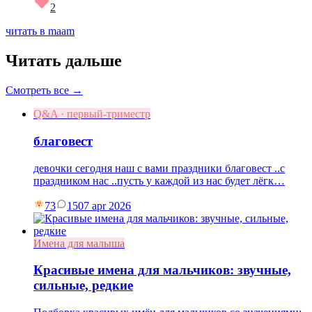
2
читать в maam
Читать дальше
Смотреть все →
Q&A · первый-триместр
благовест
девочки сегодня наш с вами праздники благовест ..с
праздником нас ..пусть у каждой из нас будет лёгк…
73
15
07 apr 2026
Имена для малыша
Красивые имена для мальчиков: звучные,
сильные, редкие