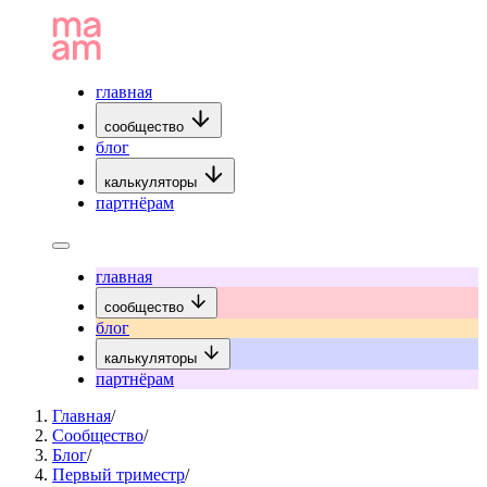
главная
сообщество
блог
калькуляторы
партнёрам
главная
сообщество
блог
калькуляторы
партнёрам
Главная
/
Сообщество
/
Блог
/
Первый триместр
/