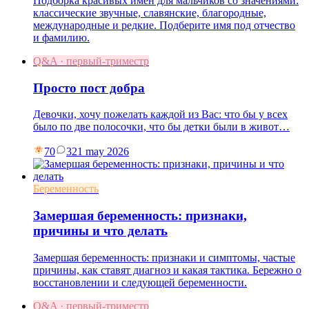
Подборка красивых имён для мальчиков со значениями:
классические звучные, славянские, благородные,
международные и редкие. Подберите имя под отчество
и фамилию.
Q&A · первый-триместр
Просто пост добра
Девочки, хочу пожелать каждой из Вас: что бы у всех
было по две полосочки, что бы детки были в живот…
70
3
21 may 2026
Беременность
Замершая беременность: признаки,
причины и что делать
Замершая беременность: признаки и симптомы, частые
причины, как ставят диагноз и какая тактика. Бережно о
восстановлении и следующей беременности.
Q&A · первый-триместр