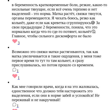
в беременность кратковременные боли, резкие, какие-то
несильные тянущие, если всё очень терпимо и нет
выделений - это норма. Матка растёт, связки тянутся,
органы перемещаются. Я чихать боюсь, резко как
кольнёт, даже если как креветка сгруппируюсь😅 За
свои предыдущие 2 беременности, поняла, что это
нормально когда что-то где-то потянет, кольнёт🤔
Главное, чтобы сильного дискомфорта не было
3
Возможно это связки матки растягиваются, так как
матка увеличивается и такие ощущения, у меня тоже
первое время то тут то там кольнет, я сразу
прислушивалась, но потом прошло со временем.
1
1
Как мне говорили врачи, когда я на это жаловалась,
единственное что должно тебя насторожить это
выделения, если они в норме забей и успокойся! Не
переживай и не накручивай!
1