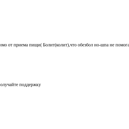
симо от приема пищи( Болит(колит),что обезбол но-шпа не помо
получайте поддержку