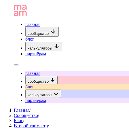
главная
сообщество
блог
калькуляторы
партнёрам
главная
сообщество
блог
калькуляторы
партнёрам
Главная
/
Сообщество
/
Блог
/
Второй триместр
/