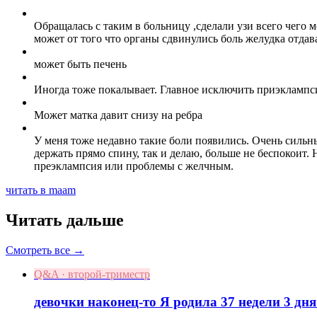
Обращалась с таким в больницу ,сделали узи всего чего 
может от того что органы сдвинулись боль желудка отдава
может быть печень
Иногда тоже покалывает. Главное исключить приэклампси
Может матка давит снизу на ребра
У меня тоже недавно такие боли появились. Очень сильны
держать прямо спину, так и делаю, больше не беспокоит
преэклампсия или проблемы с желчным.
читать в maam
Читать дальше
Смотреть все →
Q&A · второй-триместр
девочки наконец-то Я родила 37 недели 3 дня