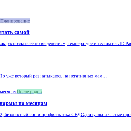
Планирование
итать самой
 как распознать её по выделениям, температуре и тестам на ЛГ. Р
. Но уже который раз натыкаюсь на негативных мам…
После родов
 нормы по месяцам
2, безопасный сон и профилактика СВДС, ритуалы и частые про