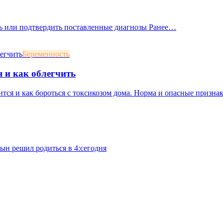
ать или подтвердить поставленные диагнозы Ранее…
Беременность
я и как облегчить
ится и как бороться с токсикозом дома. Норма и опасные призна
сын решил родиться в 4:сегодня