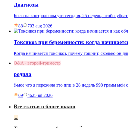
Диагнозы
Была на контрольном узи сегодня, 25 недель, чтобы убр
88
7
03 aug 2026
Токсикоз при беременности: когда начинаетс
Когда начинается токсикоз, почему тошнит, сколько он дл
Q&A · второй-триместр
родила
ё-мое что я пережила это ппц в 28 недель 998 грамм мой 
69
46
25 jul 2026
Все статьи в блоге maam
→