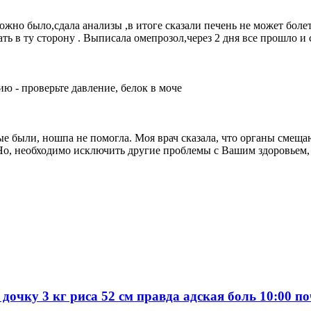
можно было,сдала анализы ,в итоге сказали печень не может бол
ть в ту сторону . Выписала омепрозол,через 2 дня все прошло и 
ю - проверьте давление, белок в моче
е были, ношпа не помогла. Моя врач сказала, что органы смещают
. Но, необходимо исключить другие проблемы с Вашим здоровьем
 дочку 3 кг риса 52 см правда адская боль 10:00 п