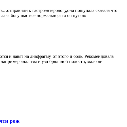
еть…отправили к гастроэнтерологу,она пощупала сказала что
слава богу щас все нормально,а то оч пугало
ся и давят на диафрагму, от этого и боль. Рекомендовала
, например анализы и узи брюшной полости, мало ли
очти рож