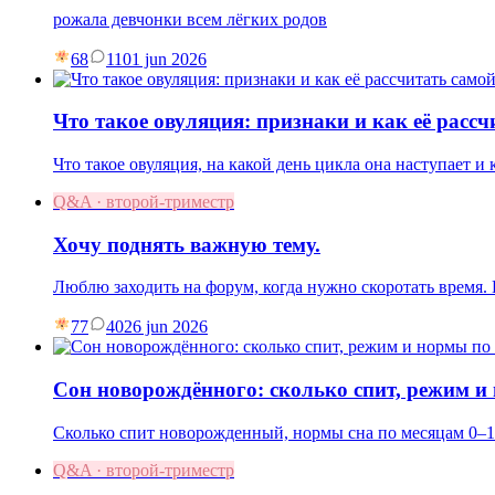
рожала девчонки всем лёгких родов
68
11
01 jun 2026
Что такое овуляция: признаки и как её рассч
Что такое овуляция, на какой день цикла она наступает и
Q&A · второй-триместр
Хочу поднять важную тему.
Люблю заходить на форум, когда нужно скоротать время
77
40
26 jun 2026
Сон новорождённого: сколько спит, режим и
Сколько спит новорожденный, нормы сна по месяцам 0–1
Q&A · второй-триместр