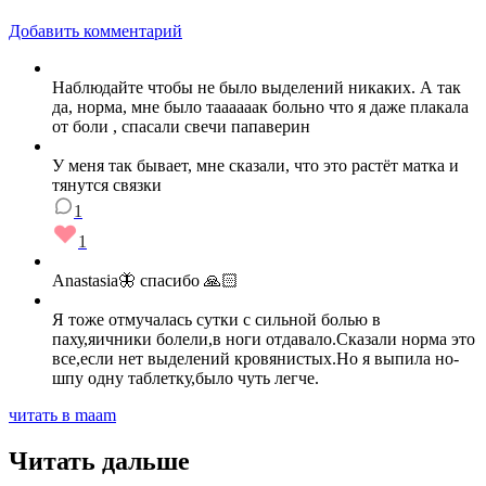
Добавить комментарий
Наблюдайте чтобы не было выделений никаких. А так
да, норма, мне было таааааак больно что я даже плакала
от боли , спасали свечи папаверин
У меня так бывает, мне сказали, что это растёт матка и
тянутся связки
1
1
Anastasia🦋 спасибо 🙏🏻
Я тоже отмучалась сутки с сильной болью в
паху,яичники болели,в ноги отдавало.Сказали норма это
все,если нет выделений кровянистых.Но я выпила но-
шпу одну таблетку,было чуть легче.
читать в maam
Читать дальше