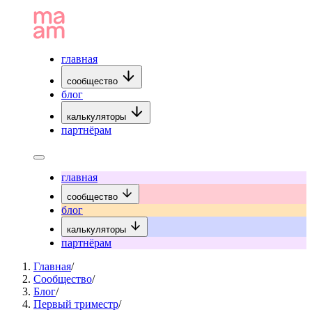
главная
сообщество
блог
калькуляторы
партнёрам
главная
сообщество
блог
калькуляторы
партнёрам
Главная
/
Сообщество
/
Блог
/
Первый триместр
/