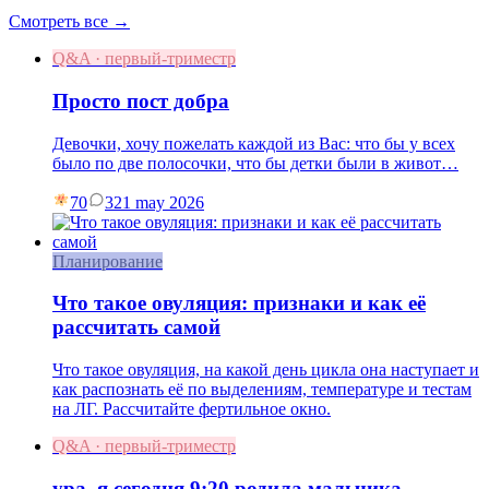
Смотреть все →
Q&A · первый-триместр
Просто пост добра
Девочки, хочу пожелать каждой из Вас: что бы у всех
было по две полосочки, что бы детки были в живот…
70
3
21 may 2026
Планирование
Что такое овуляция: признаки и как её
рассчитать самой
Что такое овуляция, на какой день цикла она наступает и
как распознать её по выделениям, температуре и тестам
на ЛГ. Рассчитайте фертильное окно.
Q&A · первый-триместр
ура, я сегодня 9:20 родила мальчика,