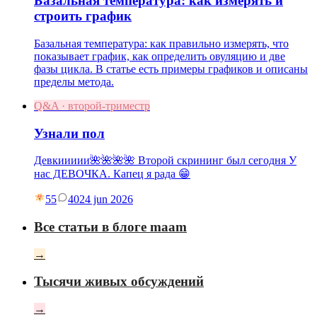
Базальная температура: как измерять и
строить график
Базальная температура: как правильно измерять, что
показывает график, как определить овуляцию и две
фазы цикла. В статье есть примеры графиков и описаны
пределы метода.
Q&A · второй-триместр
Узнали пол
Девкиииии🌺🌺🌺🌺 Второй скрининг был сегодня У
нас ДЕВОЧКА. Капец я рада 😁
55
40
24 jun 2026
Все статьи в блоге maam
→
Тысячи живых обсуждений
→