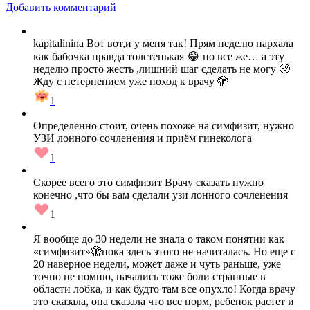
Добавить комментарий
kapitalinina Вот вот,и у меня так! Прям неделю пархала
как бабочка правда толстенькая 😂 но все же… а эту
неделю просто жесть ,лишний шаг сделать не могу 🥺
Жду с нетерпением уже поход к врачу 🫣
1
Определенно стоит, очень похоже на симфизит, нужно
УЗИ лонного сочленения и приём гинеколога
1
Скорее всего это симфизит Врачу сказать нужно
конечно ,что бы вам сделали узи лонного сочленения
1
Я вообще до 30 недели не знала о таком понятии как
«симфизит»🫣пока здесь этого не начиталась. Но еще с
20 наверное недели, может даже и чуть раньше, уже
точно не помню, начались тоже боли странные в
области лобка, и как будто там все опухло! Когда врачу
это сказала, она сказала что все норм, ребенок растет и