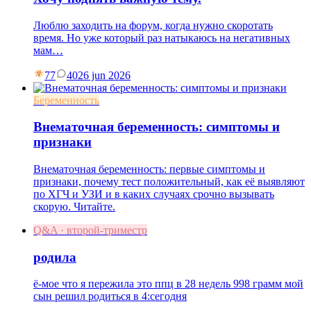
Люблю заходить на форум, когда нужно скоротать
время. Но уже который раз натыкаюсь на негативных
мам…
77
40
26 jun 2026
Беременность
Внематочная беременность: симптомы и
признаки
Внематочная беременность: первые симптомы и
признаки, почему тест положительный, как её выявляют
по ХГЧ и УЗИ и в каких случаях срочно вызывать
скорую. Читайте.
Q&A · второй-триместр
родила
ё-мое что я пережила это ппц в 28 недель 998 грамм мой
сын решил родиться в 4:сегодня