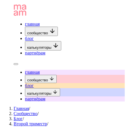
главная
сообщество
блог
калькуляторы
партнёрам
главная
сообщество
блог
калькуляторы
партнёрам
Главная
/
Сообщество
/
Блог
/
Второй триместр
/