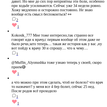
давит. Но мне до сих пор неприятны эти боли, особенно
при ходьбе усиливаются. Сейчас уже 34 недели ровно.
Хожу медленно и осторожно постоянно. Не знаю
вообще есть смысл беспокоиться? 👀
2
1
Kokosik_777 Мне тоже интересно,так странно все
говорят иди к врачу,с первым вообще об этом даже не
было речи,зато теперь… такая же история как у вас ,ну
вот пойду к врачу 30 и спрошу… что к чему…
1
@Muffin_Alyonushka тоже узнаю теперь у своей, скоро
прием😅
1
а что можно при этом сделать, чтоб не болело? что врач
то назначит? у меня все 4 бер болит, сейчас 25 нед.
После родов всё проходило
1
1