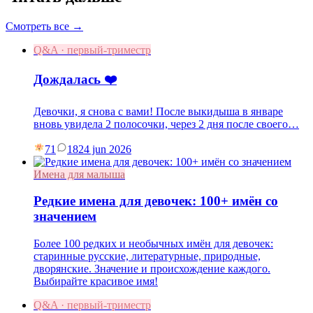
Смотреть все →
Q&A · первый-триместр
Дождалась ❤️
Девочки, я снова с вами! После выкидыша в январе
вновь увидела 2 полосочки, через 2 дня после своего…
71
18
24 jun 2026
Имена для малыша
Редкие имена для девочек: 100+ имён со
значением
Более 100 редких и необычных имён для девочек:
старинные русские, литературные, природные,
дворянские. Значение и происхождение каждого.
Выбирайте красивое имя!
Q&A · первый-триместр