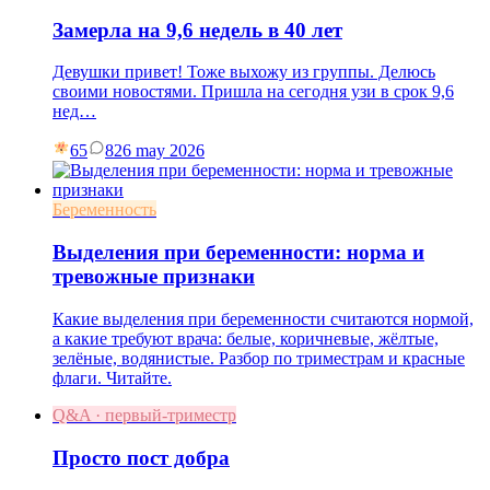
Замерла на 9,6 недель в 40 лет
Девушки привет! Тоже выхожу из группы. Делюсь
своими новостями. Пришла на сегодня узи в срок 9,6
нед…
65
8
26 may 2026
Беременность
Выделения при беременности: норма и
тревожные признаки
Какие выделения при беременности считаются нормой,
а какие требуют врача: белые, коричневые, жёлтые,
зелёные, водянистые. Разбор по триместрам и красные
флаги. Читайте.
Q&A · первый-триместр
Просто пост добра