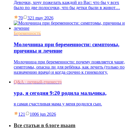
Девочки, хочу пожелать каждой из Вас: что бы у всех
было по две полосочки, что бы детки были в живот…
70
3
21 may 2026
Беременность
Молочница при беременности: симптомы,
причины и лечение
Молочница при беременности: почему появляется чаще,
симптомы, опасна ли для ребёнка, как лечить (только по
назначению врача) и когда срочно к гинекологу.
Q&A · первый-триместр
ура, я сегодня 9:20 родила мальчика,
я самая счастливая мама у меня родился сын.
121
10
06 jun 2026
Все статьи в блоге maam