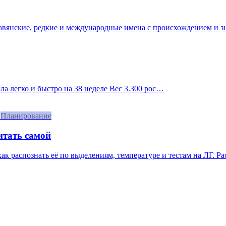
лавянские, редкие и международные имена с происхождением и з
ила легко и быстро на 38 неделе Вес 3.300 рос…
Планирование
итать самой
 как распознать её по выделениям, температуре и тестам на ЛГ. Р