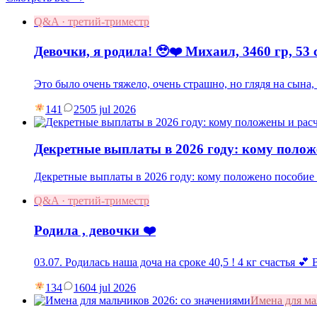
Q&A · третий-триместр
Девочки, я родила! 🥹❤️ Михаил, 3460 гр, 53 
Это было очень тяжело, очень страшно, но глядя на сына
141
25
05 jul 2026
Декретные выплаты в 2026 году: кому полож
Декретные выплаты в 2026 году: кому положено пособие п
Q&A · третий-триместр
Родила , девочки ❤️
03.07. Родилась наша доча на сроке 40,5 ! 4 кг счастья 💕
134
16
04 jul 2026
Имена для м