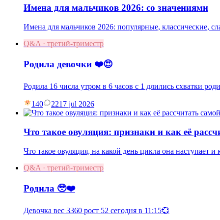
Имена для мальчиков 2026: со значениями
Имена для мальчиков 2026: популярные, классические, с
Q&A · третий-триместр
Родила девочки ❤️😍
Родила 16 числа утром в 6 часов с 1 длились схватки род
140
22
17 jul 2026
Что такое овуляция: признаки и как её рассч
Что такое овуляция, на какой день цикла она наступает и
Q&A · третий-триместр
Родила 🥹❤️
Девочка вес 3360 рост 52 сегодня в 11:15💞