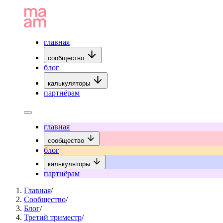
главная
сообщество
блог
калькуляторы
партнёрам
главная
сообщество
блог
калькуляторы
партнёрам
Главная
/
Сообщество
/
Блог
/
Третий триместр
/