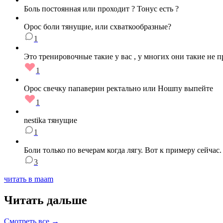
Боль постоянная или проходит ? Тонус есть ?
Орос боли тянущие, или схваткообразные?
1
Это тренировочные такие у вас , у многих они такие не п
1
Орос свечку папаверин ректально или Ношпу выпейте
1
nestika тянущие
1
Боли только по вечерам когда лягу. Вот к примеру сейчас.
3
читать в maam
Читать дальше
Смотреть все →