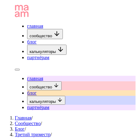
главная
сообщество
блог
калькуляторы
партнёрам
главная
сообщество
блог
калькуляторы
партнёрам
Главная
/
Сообщество
/
Блог
/
Третий триместр
/