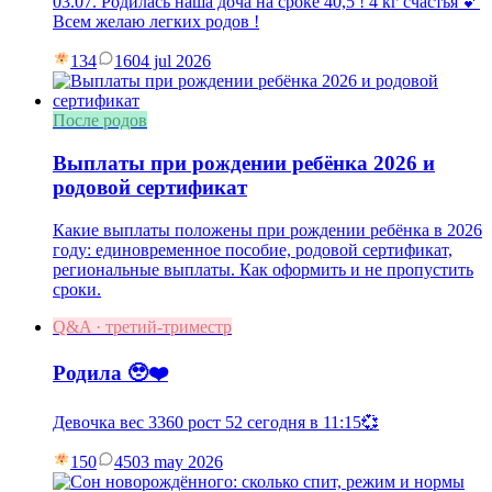
03.07. Родилась наша доча на сроке 40,5 ! 4 кг счастья 💕
Всем желаю легких родов !
134
16
04 jul 2026
После родов
Выплаты при рождении ребёнка 2026 и
родовой сертификат
Какие выплаты положены при рождении ребёнка в 2026
году: единовременное пособие, родовой сертификат,
региональные выплаты. Как оформить и не пропустить
сроки.
Q&A · третий-триместр
Родила 🥹❤️
Девочка вес 3360 рост 52 сегодня в 11:15💞
150
45
03 may 2026