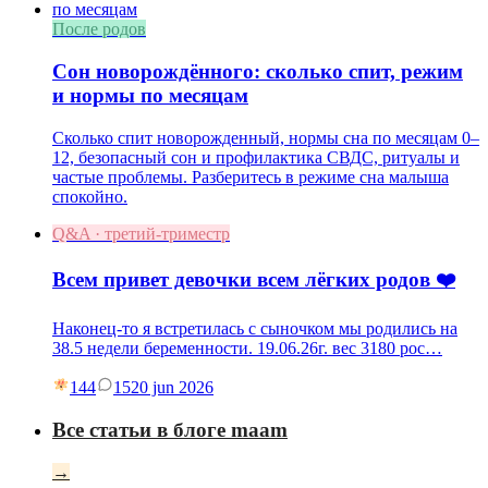
После родов
Сон новорождённого: сколько спит, режим
и нормы по месяцам
Сколько спит новорожденный, нормы сна по месяцам 0–
12, безопасный сон и профилактика СВДС, ритуалы и
частые проблемы. Разберитесь в режиме сна малыша
спокойно.
Q&A · третий-триместр
Всем привет девочки всем лёгких родов ❤️
Наконец-то я встретилась с сыночком мы родились на
38.5 недели беременности. 19.06.26г. вес 3180 рос…
144
15
20 jun 2026
Все статьи в блоге maam
→