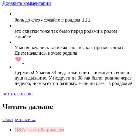
Добавить комментарий
боль до слез - езжайте в роддом 🤷🏻‍♀️
это схватки тоже так было перед родами в родом
езжайте
У меня начались такие же спазмы как при месячных.
Днем начались, ночью родила
1
Держись! У меня 33 нед, тоже тянет - помогает тёплый
душ и дыхание. У подруги на 38 так было, родила через
неделю, но у всех по‑разному. Если до слёз - в роддом 🙏
читать в maam
Читать дальше
Смотреть все →
Q&A · третий-триместр