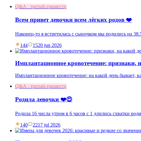
Q&A · третий-триместр
Всем привет девочки всем лёгких родов ❤️
Наконец-то я встретилась с сыночком мы родились на 38.5
144
15
20 jun 2026
Имплантационное кровотечение: признаки, н
Имплантационное кровотечение: на какой день бывает, как
Q&A · третий-триместр
Родила девочки ❤️😍
Родила 16 числа утром в 6 часов с 1 длились схватки род
140
22
17 jul 2026