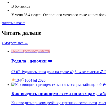
В больницу
У меня 36.4 недель От полного мочевого тоже живот боли
читать в maam
Читать дальше
Смотреть все →
Q&A · третий-триместр
Родила , девочки ❤️
03.07. Родилась наша доча на сроке 40,5 ! 4 кг счастья 💕
134
16
04 jul 2026
Как вводить прикорм: схема по месяцам, та
Как вводить прикорм ребёнку: признаки готовности, с чег