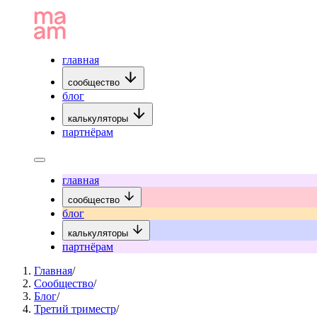
главная
сообщество
блог
калькуляторы
партнёрам
главная
сообщество
блог
калькуляторы
партнёрам
Главная
/
Сообщество
/
Блог
/
Третий триместр
/