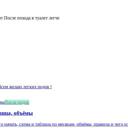
т После похода в туалет легче
 Всем желаю легких родов !
После родов
блица, объёмы
о начать, схема и таблица по месяцам, объёмы, правила и чего из