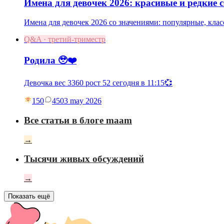
Имена для девочек 2026: красивые и редкие 
Имена для девочек 2026 со значениями: популярные, клас
Q&A · третий-триместр
Родила 🥹❤️
Девочка вес 3360 рост 52 сегодня в 11:15💞
150
45
03 may 2026
Все статьи в блоге maam
→
Тысячи живых обсуждений
→
Показать ещё