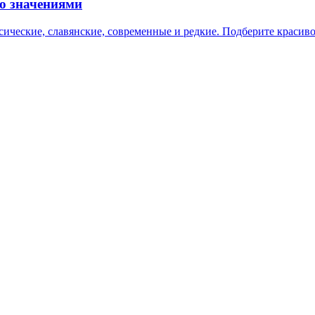
со значениями
сические, славянские, современные и редкие. Подберите красивое