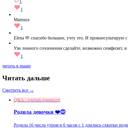
1
1
Marusya
1
Elena 🫶 спасибо большое, учту это. И проконсультирую 
Узи лонного сочленения сделайте, возможно симфизит, и 
1
читать в maam
Читать дальше
Смотреть все →
Q&A · третий-триместр
Родила девочки ❤️😍
Родила 16 числа утром в 6 часов с 1 длились схватки род