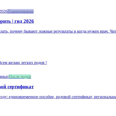
Планирование
рить | гид 2026
делать, почему бывают ложные результаты и когда нужен врач. Чит
 Всем желаю легких родов !
После родов
вой сертификат
оду: единовременное пособие, родовой сертификат, региональны