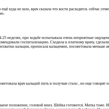
 ещё куда не шло, врач сказала что кости расходятся. сейчас отм
мо.
-25 неделях, при ходьбе испытывала очень неприятные ощущения
омендовали госпитализацию. Сходила к платному врачу, сделали
нехватки кальция, прописала кальцемин, посоветовала меньше а
оветовала врач кальций пить и получше стало , но еще говорят н
ьное положение, головой вниз. Шейка готовится. Матка тоже. И