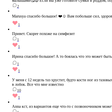
малышами🥰😅 Если вы уже готовите сумки в роддом, под
2
Marusya спасибо большое! ❤️☺️ Вам побольше сил, здоров
1
Привет. Скорее похоже на симфизит
1
1
Ирина спасибо большое! А то боялась что это может быть
1
1
У меня с 12 недель таз хрустит, будто кости ног из тазов
в лобок. Все что мне известно
10
1
Anna кст, из вариантов еще что-то с позвоночником може