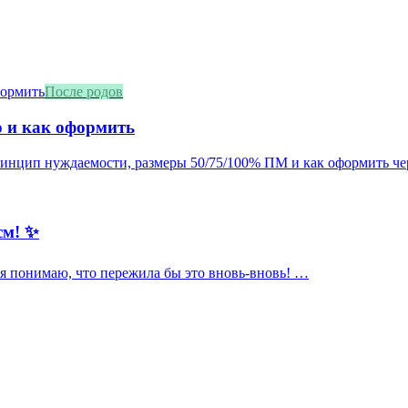
После родов
о и как оформить
принцип нуждаемости, размеры 50/75/100% ПМ и как оформить че
см! ✨
, я понимаю, что пережила бы это вновь-вновь! …