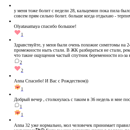
у меня тоже болит с недели 28, кальцемин пока пила было
совсем прям сильно болит. больше когда отдыхаю - терпи
Olyatasamaya спасибо большое!
1
Здравствуйте, у меня были очень похожие симптомы на 24
промежности ныть стали. В ЖК разбираться не стали, рек
что такие ощущения частый спутник беременности из-за 
2
2
Anna Спасибо! И Вас с Рождеством))
1
Добрый вечер , столкнулась с таким в 36 недель и мне пос
1
1
Anna 32 уже нормально, мол человечек принимает правил