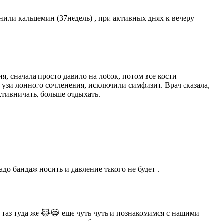
енили кальцемин (37недель) , при активных днях к вечеру
, сначала просто давило на лобок, потом все кости
 узи лонного сочленения, исключили симфизит. Врач сказала,
ктивничать, больше отдыхать.
адо бандаж носить и давление такого не будет .
 таз туда же 😹😹 еще чуть чуть и познакомимся с нашими