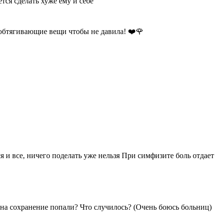
ся сделать хуже ему и себе
е обтягивающие вещи чтобы не давила! ❤️🌹
тся и все, ничего поделать уже нельзя При симфизите боль отдает
к на сохранение попали? Что случилось? (Очень боюсь больниц)