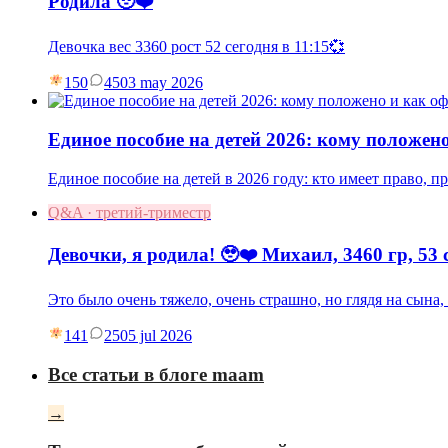
Родила 🥹❤️
Девочка вес 3360 рост 52 сегодня в 11:15💞
150
45
03 may 2026
Единое пособие на детей 2026: кому положен
Единое пособие на детей в 2026 году: кто имеет право, 
Q&A · третий-триместр
Девочки, я родила! 🥹❤️ Михаил, 3460 гр, 53 
Это было очень тяжело, очень страшно, но глядя на сына
141
25
05 jul 2026
Все статьи в блоге maam
→