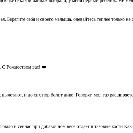
скажите какой бандаж выбрали, у меня первый ребенок. Не хочет
ья. Берегите себя и своего малыша, одевайтесь теплее только н
. С Рождеством вас! ❤️
ых вылетают, и до сих пор болит дико. Говорят, мол таз расширяе
т было и сейчас при добавочном весе отдает в тазовые кости Ка