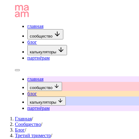
главная
сообщество
блог
калькуляторы
партнёрам
главная
сообщество
блог
калькуляторы
партнёрам
Главная
/
Сообщество
/
Блог
/
Третий триместр
/