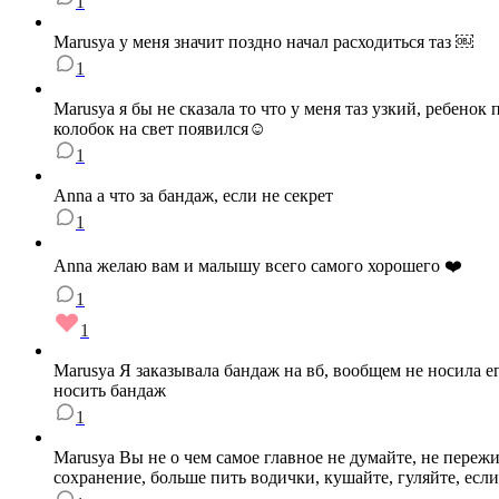
1
Marusya у меня значит поздно начал расходиться таз ￼
1
Marusya я бы не сказала то что у меня таз узкий, ребенок
колобок на свет появился☺️
1
Anna а что за бандаж, если не секрет
1
Anna желаю вам и малышу всего самого хорошего ❤️
1
1
Marusya Я заказывала бандаж на вб, вообщем не носила ег
носить бандаж
1
Marusya Вы не о чем самое главное не думайте, не пережи
сохранение, больше пить водички, кушайте, гуляйте, есл