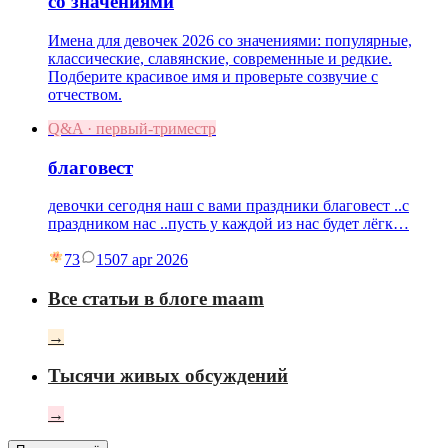
со значениями
Имена для девочек 2026 со значениями: популярные,
классические, славянские, современные и редкие.
Подберите красивое имя и проверьте созвучие с
отчеством.
Q&A · первый-триместр
благовест
девочки сегодня наш с вами праздники благовест ..с
праздником нас ..пусть у каждой из нас будет лёгк…
73
15
07 apr 2026
Все статьи в блоге maam
→
Тысячи живых обсуждений
→