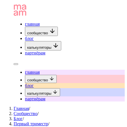
главная
сообщество
блог
калькуляторы
партнёрам
главная
сообщество
блог
калькуляторы
партнёрам
Главная
/
Сообщество
/
Блог
/
Первый триместр
/