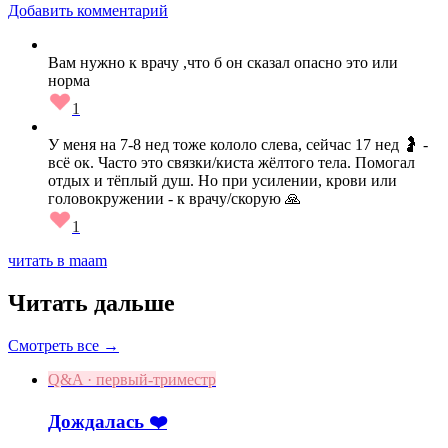
Добавить комментарий
Вам нужно к врачу ,что б он сказал опасно это или
норма
1
У меня на 7-8 нед тоже кололо слева, сейчас 17 нед 🤰 -
всё ок. Часто это связки/киста жёлтого тела. Помогал
отдых и тёплый душ. Но при усилении, крови или
головокружении - к врачу/скорую 🙏
1
читать в maam
Читать дальше
Смотреть все →
Q&A · первый-триместр
Дождалась ❤️