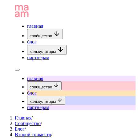
главная
сообщество
блог
калькуляторы
партнёрам
главная
сообщество
блог
калькуляторы
партнёрам
Главная
/
Сообщество
/
Блог
/
Второй триместр
/