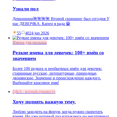
Узнали пол
Девкиииии🌺🌺🌺🌺 Второй скрининг был сегодня У
нас ДЕВОЧКА. Капец я рада 😁
55
40
24 jun 2026
Имена для малыша
Редкие имена для девочек: 100+ имён со
значением
Более 100 редких и необычных имён для девочек:
старинные русские, литературные, природные,
дворянские. Значение и происхождение каждого.
Выбирайте красивое имя!
Q&A · второй-триместр
Хочу поднять важную тему.
Люблю заходить на форум, когда нужно скоротать
время. Но уже который раз натыкаюсь на негативных