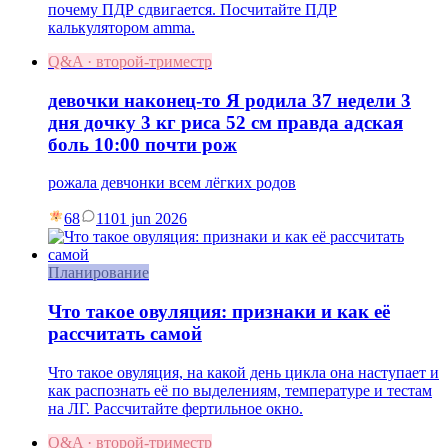
почему ПДР сдвигается. Посчитайте ПДР
калькулятором amma.
Q&A · второй-триместр
девочки наконец-то Я родила 37 недели 3
дня дочку 3 кг риса 52 см правда адская
боль 10:00 почти рож
рожала девчонки всем лёгких родов
68
11
01 jun 2026
Планирование
Что такое овуляция: признаки и как её
рассчитать самой
Что такое овуляция, на какой день цикла она наступает и
как распознать её по выделениям, температуре и тестам
на ЛГ. Рассчитайте фертильное окно.
Q&A · второй-триместр