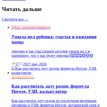
Читать дальше
Смотреть все →
Q&A · второй-триместр
Узнала пол ребенка: счастье и ожидания
мамы
девочки,я так счастлива!я сегодня узнала на 2 м
скрининге ,что у нас будет девочка!🥰🥰🥰😍😍😍
57
20
27 may 2026
Беременность
Как рассчитать дату родов: формула
Негеле, УЗИ, калькулятор
Как рассчитать дату родов по последним месячным,
овуляции и УЗИ: формула Негеле, акушерский срок и