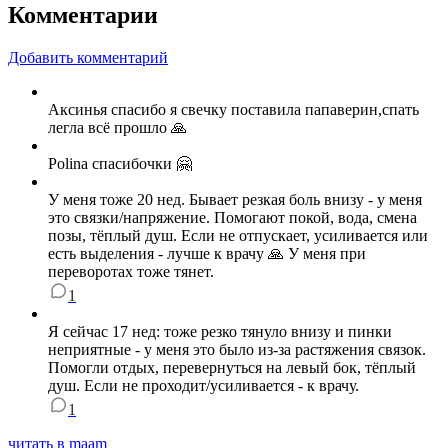
Комментарии
Добавить комментарий
Аксинья спасибо я свечку поставила папаверин,спать
легла всё прошло 🙏
Polina спасибочки 🤗
У меня тоже 20 нед. Бывает резкая боль внизу - у меня
это связки/напряжение. Помогают покой, вода, смена
позы, тёплый душ. Если не отпускает, усиливается или
есть выделения - лучше к врачу 🙏 У меня при
переворотах тоже тянет.
1
Я сейчас 17 нед: тоже резко тянуло внизу и пинки
неприятные - у меня это было из‑за растяжения связок.
Помогли отдых, перевернуться на левый бок, тёплый
душ. Если не проходит/усиливается - к врачу.
1
читать в maam