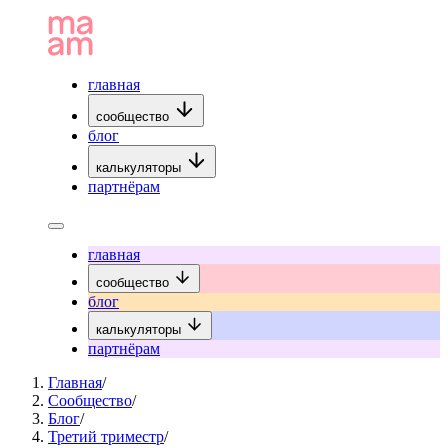
главная
сообщество
блог
калькуляторы
партнёрам
главная
сообщество
блог
калькуляторы
партнёрам
Главная
/
Сообщество
/
Блог
/
Третий триместр
/