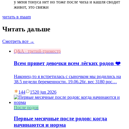
у меня тонуса нет но тоже после чиха и кашля сводит
живот, это связки
читать в maam
Читать дальше
Смотреть все →
Q&A · третий-триместр
Всем привет девочки всем лёгких родов ❤️
Наконец-то я встретилась с сыночком мы родились на
38.5 недели беременности. 19.06.26г. вес 3180 рос…
144
15
20 jun 2026
После родов
Первые месячные после родов: когда
начинаются и норма