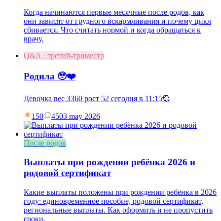
Когда начинаются первые месячные после родов, как
они зависят от грудного вскармливания и почему цикл
сбивается. Что считать нормой и когда обращаться к
врачу.
Q&A · третий-триместр
Родила 🥹❤️
Девочка вес 3360 рост 52 сегодня в 11:15💞
150
45
03 may 2026
После родов
Выплаты при рождении ребёнка 2026 и
родовой сертификат
Какие выплаты положены при рождении ребёнка в 2026
году: единовременное пособие, родовой сертификат,
региональные выплаты. Как оформить и не пропустить
сроки.