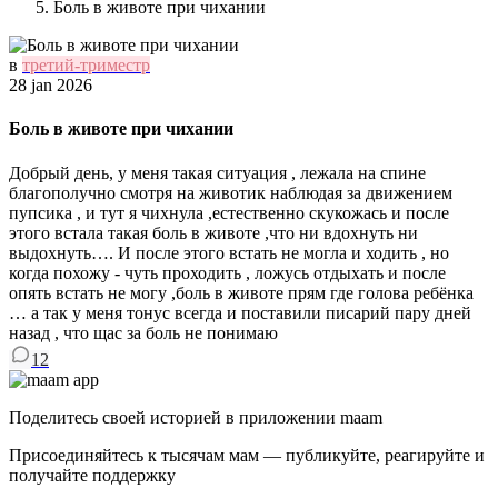
Боль в животе при чихании
в
третий-триместр
28 jan 2026
Боль в животе при чихании
Добрый день, у меня такая ситуация , лежала на спине
благополучно смотря на животик наблюдая за движением
пупсика , и тут я чихнула ,естественно скукожась и после
этого встала такая боль в животе ,что ни вдохнуть ни
выдохнуть…. И после этого встать не могла и ходить , но
когда похожу - чуть проходить , ложусь отдыхать и после
опять встать не могу ,боль в животе прям где голова ребёнка
… а так у меня тонус всегда и поставили писарий пару дней
назад , что щас за боль не понимаю
12
Поделитесь своей историей в приложении maam
Присоединяйтесь к тысячам мам — публикуйте, реагируйте и
получайте поддержку