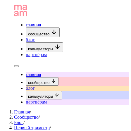
главная
сообщество
блог
калькуляторы
партнёрам
главная
сообщество
блог
калькуляторы
партнёрам
Главная
/
Сообщество
/
Блог
/
Первый триместр
/