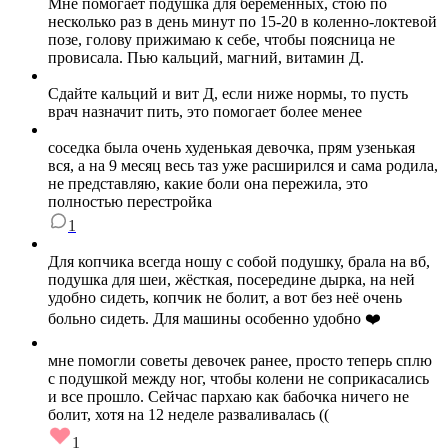
Мне помогает подушка для беременных, стою по
несколько раз в день минут по 15-20 в коленно-локтевой
позе, голову прижимаю к себе, чтобы поясница не
провисала. Пью кальций, магний, витамин Д.
Сдайте кальций и вит Д, если ниже нормы, то пусть
врач назначит пить, это помогает более менее
соседка была очень худенькая девочка, прям узенькая
вся, а на 9 месяц весь таз уже расширился и сама родила,
не представляю, какие боли она пережила, это
полностью перестройка
1
Для копчика всегда ношу с собой подушку, брала на вб,
подушка для шеи, жёсткая, посередине дырка, на ней
удобно сидеть, копчик не болит, а вот без неё очень
больно сидеть. Для машины особенно удобно ❤️
мне помогли советы девочек ранее, просто теперь сплю
с подушкой между ног, чтобы колени не соприкасались
и все прошло. Сейчас пархаю как бабочка ничего не
болит, хотя на 12 неделе разваливалась ((
1