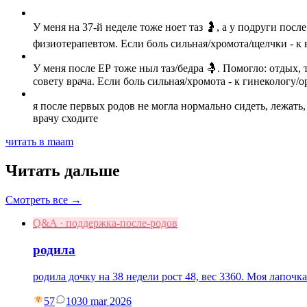
У меня на 37-й неделе тоже ноет таз 🤰, а у подруги по
физиотерапевтом. Если боль сильная/хромота/щелчки - к
У меня после ЕР тоже ныл таз/бедра 🤱. Помогло: отдых,
совету врача. Если боль сильная/хромота - к гинекологу/о
я после первых родов не могла нормально сидеть, лежать
врачу сходите
читать в maam
Читать дальше
Смотреть все →
Q&A · поддержка-после-родов
родила
родила дочку на 38 недели рост 48, вес 3360. Моя лапочка
57
10
30 mar 2026