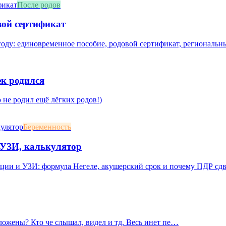
После родов
вой сертификат
оду: единовременное пособие, родовой сертификат, региональны
к родился
 не родил ещё лёгких родов!)
Беременность
, УЗИ, калькулятор
яции и УЗИ: формула Негеле, акушерский срок и почему ПДР сд
ложены? Кто че слышал, видел и тд. Весь инет пе…