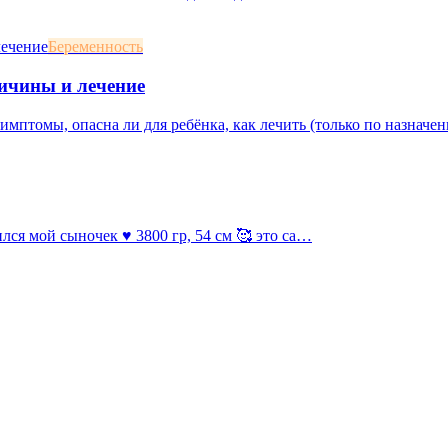
Беременность
ичины и лечение
мптомы, опасна ли для ребёнка, как лечить (только по назначени
ился мой сыночек ♥️ 3800 гр, 54 см 🥰 это са…