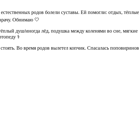
сле естественных родов болели суставы. Ей помогли: отдых, тёпл
 врачу. Обнимаю 🤍
 тёплый душ/иногда лёд, подушка между коленями во сне, мягки
ртопеду ⚕️
, стоять. Во время родов вылетел копчик. Спасалась поповирино