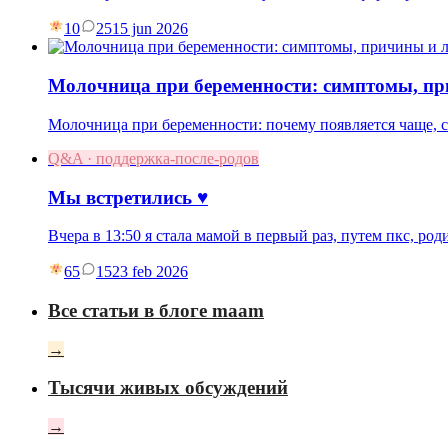
10
25
15 jun 2026
Молочница при беременности: симптомы, пр
Молочница при беременности: почему появляется чаще, си
Q&A · поддержка-после-родов
Мы встретились ♥️
Вчера в 13:50 я стала мамой в первый раз, путем пкс, род
65
15
23 feb 2026
Все статьи в блоге maam
→
Тысячи живых обсуждений
→