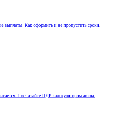
е выплаты. Как оформить и не пропустить сроки.
вигается. Посчитайте ПДР калькулятором amma.