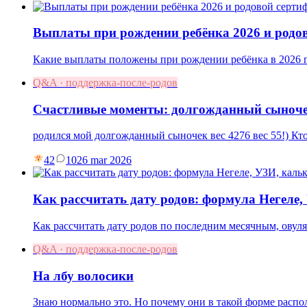
Выплаты при рождении ребёнка 2026 и родо
Какие выплаты положены при рождении ребёнка в 2026 г
Q&A · поддержка-после-родов
Счастливые моменты: долгожданный сыноче
родился мой долгожданный сыночек вес 4276 вес 55!) Кто
42
10
26 mar 2026
Как рассчитать дату родов: формула Негеле
Как рассчитать дату родов по последним месячным, овул
Q&A · поддержка-после-родов
На лбу волосики
Знаю нормально это. Но почему они в такой форме распо