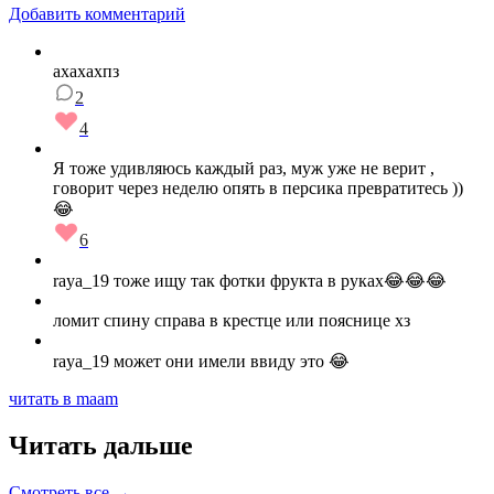
Добавить комментарий
ахахахпз
2
4
Я тоже удивляюсь каждый раз, муж уже не верит ,
говорит через неделю опять в персика превратитесь ))
😂
6
raya_19 тоже ищу так фотки фрукта в руках😂😂😂
ломит спину справа в крестце или пояснице хз
raya_19 может они имели ввиду это 😂
читать в maam
Читать дальше
Смотреть все →