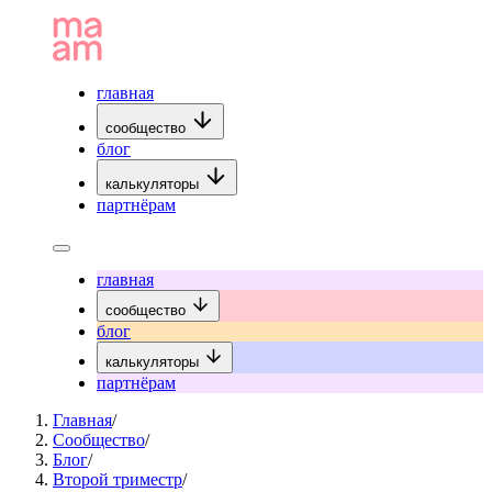
главная
сообщество
блог
калькуляторы
партнёрам
главная
сообщество
блог
калькуляторы
партнёрам
Главная
/
Сообщество
/
Блог
/
Второй триместр
/