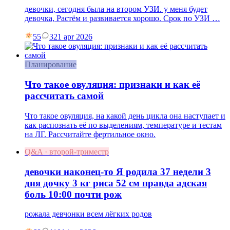
девочки, сегодня была на втором УЗИ. у меня будет
девочка, Растём и развивается хорошо. Срок по УЗИ …
55
3
21 apr 2026
Планирование
Что такое овуляция: признаки и как её
рассчитать самой
Что такое овуляция, на какой день цикла она наступает и
как распознать её по выделениям, температуре и тестам
на ЛГ. Рассчитайте фертильное окно.
Q&A · второй-триместр
девочки наконец-то Я родила 37 недели 3
дня дочку 3 кг риса 52 см правда адская
боль 10:00 почти рож
рожала девчонки всем лёгких родов