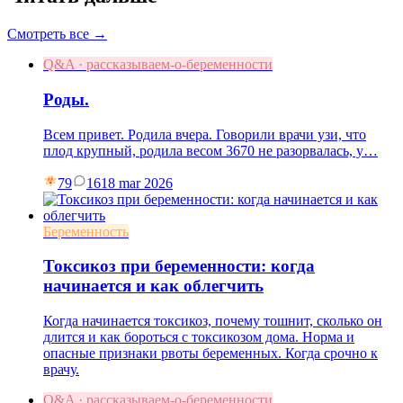
Смотреть все →
Q&A · рассказываем-о-беременности
Роды.
Всем привет. Родила вчера. Говорили врачи узи, что
плод крупный, родила весом 3670 не разорвалась, у…
79
16
18 mar 2026
Беременность
Токсикоз при беременности: когда
начинается и как облегчить
Когда начинается токсикоз, почему тошнит, сколько он
длится и как бороться с токсикозом дома. Норма и
опасные признаки рвоты беременных. Когда срочно к
врачу.
Q&A · рассказываем-о-беременности