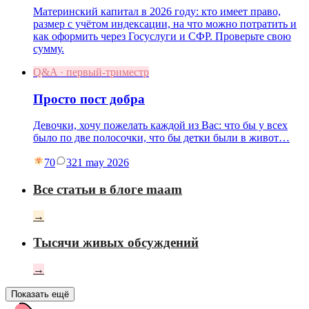
Материнский капитал в 2026 году: кто имеет право,
размер с учётом индексации, на что можно потратить и
как оформить через Госуслуги и СФР. Проверьте свою
сумму.
Q&A · первый-триместр
Просто пост добра
Девочки, хочу пожелать каждой из Вас: что бы у всех
было по две полосочки, что бы детки были в живот…
70
3
21 may 2026
Все статьи в блоге maam
→
Тысячи живых обсуждений
→
Показать ещё