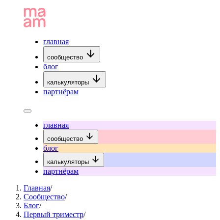
главная
сообщество
блог
калькуляторы
партнёрам
главная
сообщество
блог
калькуляторы
партнёрам
Главная
/
Сообщество
/
Блог
/
Первый триместр
/