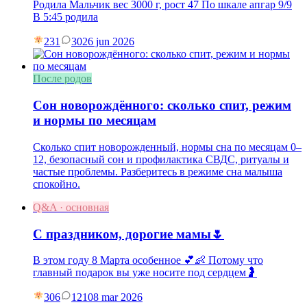
Родила Мальчик вес 3000 г, рост 47 По шкале апгар 9/9
В 5:45 родила
231
30
26 jun 2026
После родов
Сон новорождённого: сколько спит, режим
и нормы по месяцам
Сколько спит новорожденный, нормы сна по месяцам 0–
12, безопасный сон и профилактика СВДС, ритуалы и
частые проблемы. Разберитесь в режиме сна малыша
спокойно.
Q&A · основная
С праздником, дорогие мамы🌷
В этом году 8 Марта особенное 💕👶 Потому что
главный подарок вы уже носите под сердцем🤰
306
121
08 mar 2026