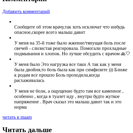
Добавить комментарий
Сообщите об этом врачу,так хоть исключат что нибудь
опасное,скорее всего малыш давит
У меня на 35-й тоже было жжение/тянущая боль после
свечей - слизистая реагировала. Помогали прохладные
подмывания и хлопок. Но лучше обсудить с врачом 🙏🤍
У меня было Это нагрузка все таки А так как у меня
была двойня,то боль была как при симфизите ))) Ближе
к родам все прошло Боль проходила,когда
расхаживалась
У меня не боли, а ощущение будто там все каменное ,
особенно , когда в туалет иду , внутри будто жуткое
напряжение . Врач сказал это малыш давит так и это
норма
читать в maam
Читать дальше